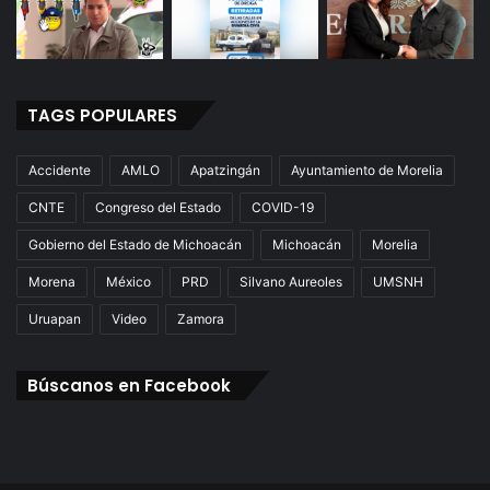
TAGS POPULARES
Accidente
AMLO
Apatzingán
Ayuntamiento de Morelia
CNTE
Congreso del Estado
COVID-19
Gobierno del Estado de Michoacán
Michoacán
Morelia
Morena
México
PRD
Silvano Aureoles
UMSNH
Uruapan
Video
Zamora
Búscanos en Facebook