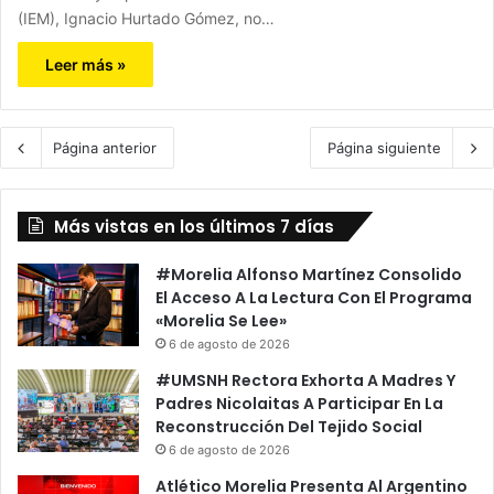
(IEM), Ignacio Hurtado Gómez, no…
Leer más »
Página anterior
Página siguiente
Más vistas en los últimos 7 días
#Morelia Alfonso Martínez Consolido
El Acceso A La Lectura Con El Programa
«Morelia Se Lee»
6 de agosto de 2026
#UMSNH Rectora Exhorta A Madres Y
Padres Nicolaitas A Participar En La
Reconstrucción Del Tejido Social
6 de agosto de 2026
Atlético Morelia Presenta Al Argentino