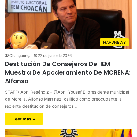
HARDNEWS
Changoonga
22 de junio de 2026
Destitución De Consejeros Del IEM
Muestra De Apoderamiento De MORENA:
Alfonso
STAFF/ Abril Reséndiz – @Abril_Yousaf El presidente municipal
de Morelia, Alfonso Martínez, calificó como preocupante la
reciente destitución de consejeros…
Leer más »