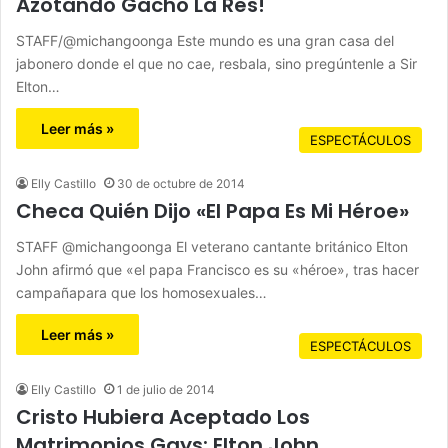
Azotando Gacho La Res!
STAFF/@michangoonga Este mundo es una gran casa del
jabonero donde el que no cae, resbala, sino pregúntenle a Sir
Elton…
Leer más »
ESPECTÁCULOS
Elly Castillo
30 de octubre de 2014
Checa Quién Dijo «El Papa Es Mi Héroe»
STAFF @michangoonga El veterano cantante británico Elton
John afirmó que «el papa Francisco es su «héroe», tras hacer
campañapara que los homosexuales…
Leer más »
ESPECTÁCULOS
Elly Castillo
1 de julio de 2014
Cristo Hubiera Aceptado Los
Matrimonios Gays: Elton John