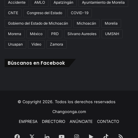
Accidente
AMLO
Apatzingán
Ayuntamiento de Morelia
CNTE
Congreso del Estado
COVID-19
Gobierno del Estado de Michoacán
Michoacán
Morelia
Morena
México
PRD
Silvano Aureoles
UMSNH
Uruapan
Video
Zamora
Búscanos en Facebook
© Copyright 2026. Todos los derechos reservados
Changoonga.com
EMPRESA
DIRECTORIO
ANÚNCIATE
CONTACTO
Facebook
X
LinkedIn
YouTube
Instagram
Google
TikTok
RSS