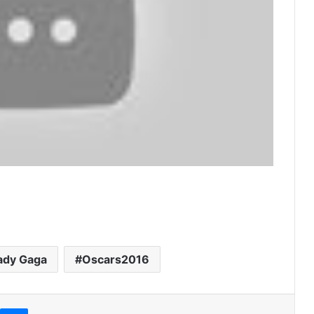
ady Gaga
Oscars2016
Messenger