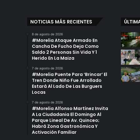
c
u
s
NOTICIAS MÁS RECIENTES
ÚLTIM
a
d
8 de agosto de 2026
o
#Morelia Ataque Armado En
D
Cancha De Fucho Deja Como
e
Saldo 2 Personas Sin Vida Y 1
V
Herido En La Maiza
i
7 de agosto de 2026
o
#Morelia Puente Para ‘Brincar’ El
l
Tren Donde Niño Fue Arrollado
a
Estará Al Lado De Las Burguers
c
Locas
i
ó
7 de agosto de 2026
#Morelia Alfonso Martínez Invita
n
A La Ciudadania El Domingo Al
E
Parque Lineal De Av. Quinceo;
n
Habrá Zona Gastronómica Y
T
Activación Familiar
a