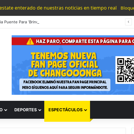
 estate enterado de nuestras noticias en tiempo real
Bloqu
#Morelia Puente Para ‘Brincar’ El Tren Donde Niño Fue Arrollado Estará Al Lado De Las Burguers Locas
O
DEPORTES
ESPECTÁCULOS