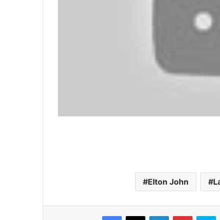
Elton John
L
Facebook
X
LinkedIn
Pinterest
Skype