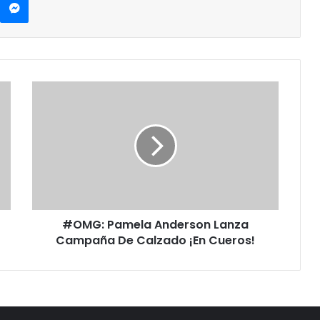
#
O
M
G
:
P
a
m
e
#OMG: Pamela Anderson Lanza
l
Campaña De Calzado ¡En Cueros!
a
A
n
d
e
r