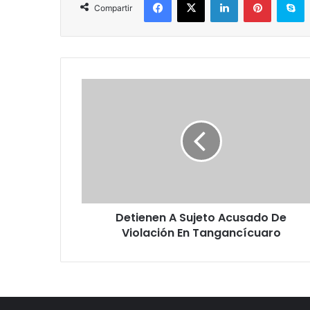
Compartir
D
e
t
i
e
n
e
n
A
Detienen A Sujeto Acusado De
S
Violación En Tangancícuaro
u
j
e
t
o
A