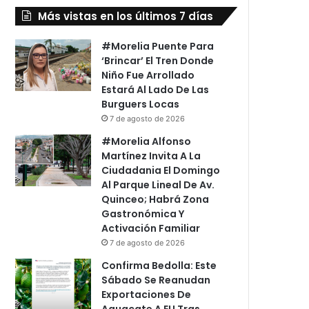
Más vistas en los últimos 7 días
#Morelia Puente Para
‘Brincar’ El Tren Donde
Niño Fue Arrollado
Estará Al Lado De Las
Burguers Locas
7 de agosto de 2026
#Morelia Alfonso
Martínez Invita A La
Ciudadania El Domingo
Al Parque Lineal De Av.
Quinceo; Habrá Zona
Gastronómica Y
Activación Familiar
7 de agosto de 2026
Confirma Bedolla: Este
Sábado Se Reanudan
Exportaciones De
Aguacate A EU Tras