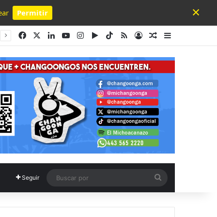
×
ear
Permitir
Powered by SendPulse
Facebook
X
LinkedIn
YouTube
Instagram
Google Play
TikTok
RSS
Acceso
Publicación al a
Barra lateral
Buscar
Seguir
por