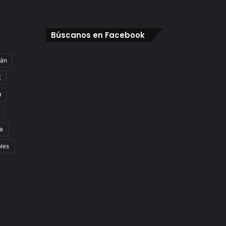
Búscanos en Facebook
gán
E
9
a
oles