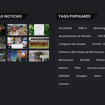
s
o
n
AS NOTICIAS
TAGS POPULARES
L
a
n
Accidente
AMLO
Apatzin
z
Ayuntamiento de Morelia
CNT
a
C
Congreso del Estado
COVID-1
a
m
Gobierno del Estado de Michoacán
p
Michoacán
Morelia
Moren
a
ñ
México
PRD
Silvano Aure
a
UMSNH
Uruapan
Video
D
e
Zamora
C
a
l
z