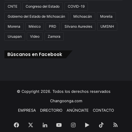
CNTE
Congreso del Estado
COVID-19
Gobierno del Estado de Michoacán
Michoacán
Morelia
Morena
México
PRD
Silvano Aureoles
UMSNH
Uruapan
Video
Zamora
Búscanos en Facebook
© Copyright 2026. Todos los derechos reservados
Changoonga.com
EMPRESA
DIRECTORIO
ANÚNCIATE
CONTACTO
Facebook
X
LinkedIn
YouTube
Instagram
Google
TikTok
RSS