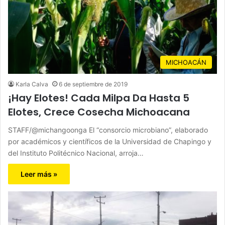
MICHOACÁN
Karla Calva
6 de septiembre de 2019
¡Hay Elotes! Cada Milpa Da Hasta 5
Elotes, Crece Cosecha Michoacana
STAFF/@michangoonga El “consorcio microbiano”, elaborado
por académicos y científicos de la Universidad de Chapingo y
del Instituto Politécnico Nacional, arroja…
Leer más »