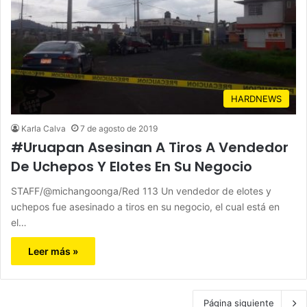
HARDNEWS
Karla Calva
7 de agosto de 2019
#Uruapan Asesinan A Tiros A Vendedor
De Uchepos Y Elotes En Su Negocio
STAFF/@michangoonga/Red 113 Un vendedor de elotes y
uchepos fue asesinado a tiros en su negocio, el cual está en
el…
Leer más »
Página siguiente