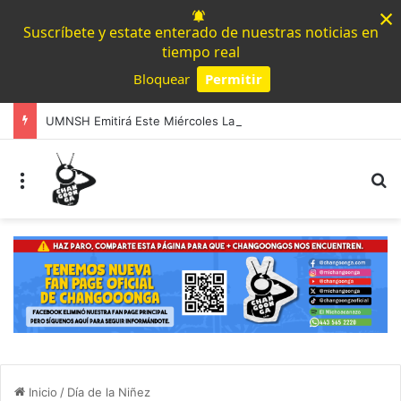
×
Suscríbete y estate enterado de nuestras noticias en
tiempo real
Bloquear
Permitir
Powered by SendPulse
UMNSH Emitirá Este Miércoles La Tercera Convocatoria De Nuevo Ingreso.
Menú
B
Inicio
/
Día de la Niñez