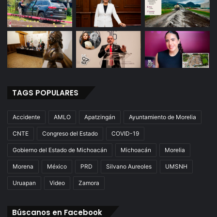
TAGS POPULARES
Accidente
AMLO
Apatzingán
Ayuntamiento de Morelia
CNTE
Congreso del Estado
COVID-19
Gobierno del Estado de Michoacán
Michoacán
Morelia
Morena
México
PRD
Silvano Aureoles
UMSNH
Uruapan
Video
Zamora
Búscanos en Facebook