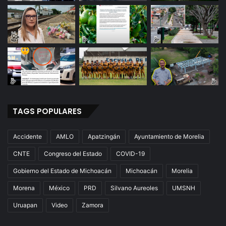
e
n
a
s
:
M
C
TAGS POPULARES
Accidente
AMLO
Apatzingán
Ayuntamiento de Morelia
CNTE
Congreso del Estado
COVID-19
Gobierno del Estado de Michoacán
Michoacán
Morelia
Morena
México
PRD
Silvano Aureoles
UMSNH
Uruapan
Video
Zamora