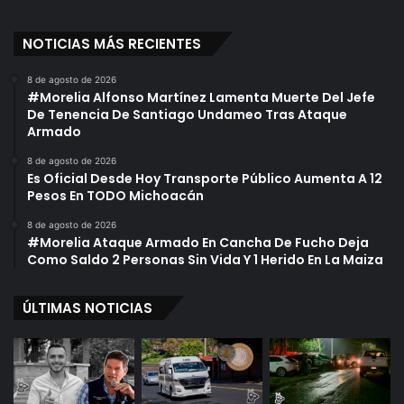
e
s
NOTICIAS MÁS RECIENTES
t
r
a
8 de agosto de 2026
#Morelia Alfonso Martínez Lamenta Muerte Del Jefe
s
De Tenencia De Santiago Undameo Tras Ataque
C
Armado
o
m
8 de agosto de 2026
u
Es Oficial Desde Hoy Transporte Público Aumenta A 12
n
Pesos En TODO Michoacán
i
8 de agosto de 2026
d
#Morelia Ataque Armado En Cancha De Fucho Deja
a
Como Saldo 2 Personas Sin Vida Y 1 Herido En La Maiza
d
e
ÚLTIMAS NOTICIAS
s
I
n
d
í
g