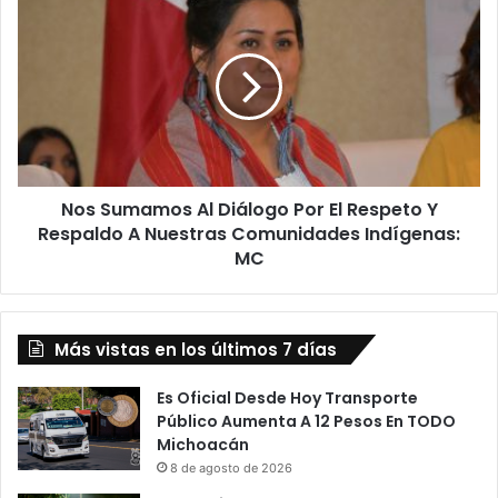
a
o
C
s
e
S
r
u
t
m
a
a
m
m
e
o
n
Nos Sumamos Al Diálogo Por El Respeto Y
s
H
Respaldo A Nuestras Comunidades Indígenas:
A
2
l
MC
0
D
M
i
i
á
s
Más vistas en los últimos 7 días
l
s
o
T
g
Es Oficial Desde Hoy Transporte
e
o
Público Aumenta A 12 Pesos En TODO
e
P
Michoacán
n
o
8 de agosto de 2026
A
r