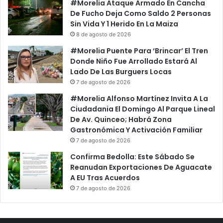
#Morelia Ataque Armado En Cancha
m
E
De Fucho Deja Como Saldo 2 Personas
b
l
Sin Vida Y 1 Herido En La Maiza
a
R
8 de agosto de 2026
s
e
s
s
#Morelia Puente Para ‘Brincar’ El Tren
a
p
Donde Niño Fue Arrollado Estará Al
d
e
Lado De Las Burguers Locas
o
t
7 de agosto de 2026
r
o
#Morelia Alfonso Martínez Invita A La
s
Y
Ciudadania El Domingo Al Parque Lineal
M
R
De Av. Quinceo; Habrá Zona
é
e
Gastronómica Y Activación Familiar
x
s
i
7 de agosto de 2026
p
c
a
Confirma Bedolla: Este Sábado Se
o
l
Reanudan Exportaciones De Aguacate
2
d
A EU Tras Acuerdos
0
o
7 de agosto de 2026
1
A
9
N
u