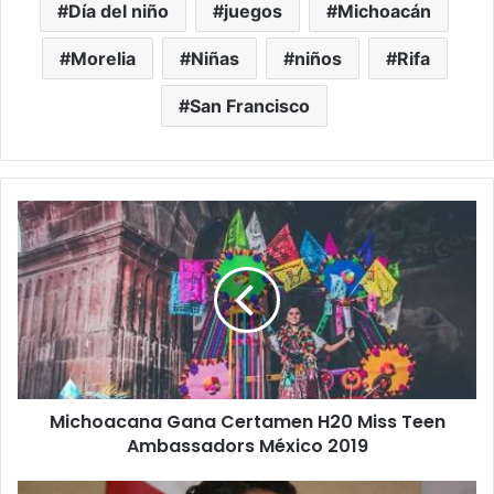
Día del niño
juegos
Michoacán
Morelia
Niñas
niños
Rifa
San Francisco
M
i
c
h
o
a
c
a
n
Michoacana Gana Certamen H20 Miss Teen
a
Ambassadors México 2019
G
a
n
N