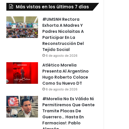
Más vistas en los últimos 7 días
#UMSNH Rectora
Exhorta A Madres Y
Padres Nicolaitas A
Participar En La
Reconstrucción Del
Tejido Social
6 de agosto de 2026
Atlético Morelia
Presenta Al Argentino
Hugo Roberto Colace
Como Su Nuevo DT
6 de agosto de 2026
#Morelia No Es Válido Ni
Permitiremos Que Gente
Tramite Placas De
Guerrero… Hasta En
Farmacias!: Pablo
Alarcón