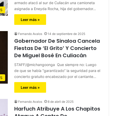
armado atacó al sur de Culiacán una camioneta
asignada a Eneyda Rocha, hija del gobernador…
S
Leer más »
Fernando Avalos
14 de septiembre de 2025
Gobernador De Sinaloa Cancela
Fiestas De ‘El Grito’ Y Concierto
De Miguel Bosé En Culiacán
STAFF/@michangoonga Que siempre no: Luego
de que se había “garantizado” la seguridad para el
concierto gratuito encabezado por el cantante…
S
Leer más »
Fernando Avalos
8 de abril de 2025
Harfuch Atribuye A Los Chapitos
Ataque A Centro De