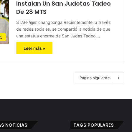
Instalan Un San Judotas Tadeo
De 28 MTS
STAFF/@michangoonga Recientemente, a través
de redes sociales, se compartió la noticia de que
una estatua enorme de San Judas Tadeo,…
CO
Leer más »
Página siguiente
AS NOTICIAS
TAGS POPULARES