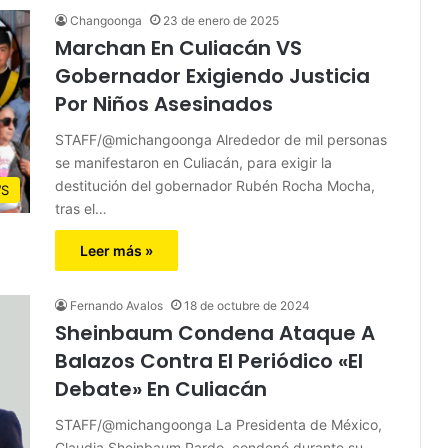
Changoonga
23 de enero de 2025
Marchan En Culiacán VS
Gobernador Exigiendo Justicia
Por Niños Asesinados
STAFF/@michangoonga Alrededor de mil personas
se manifestaron en Culiacán, para exigir la
destitución del gobernador Rubén Rocha Mocha,
S
tras el…
Leer más »
Fernando Avalos
18 de octubre de 2024
Sheinbaum Condena Ataque A
Balazos Contra El Periódico «El
Debate» En Culiacán
STAFF/@michangoonga La Presidenta de México,
Claudia Sheinbaum Pardo, condenó durante su