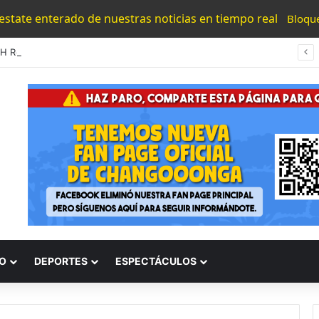
 estate enterado de nuestras noticias en tiempo real
Bloqu
#UMSNH Rectora Exhorta A Madres Y Padres Nicolaitas A Participar En La Reconstrucción Del Tejido Social
O
DEPORTES
ESPECTÁCULOS