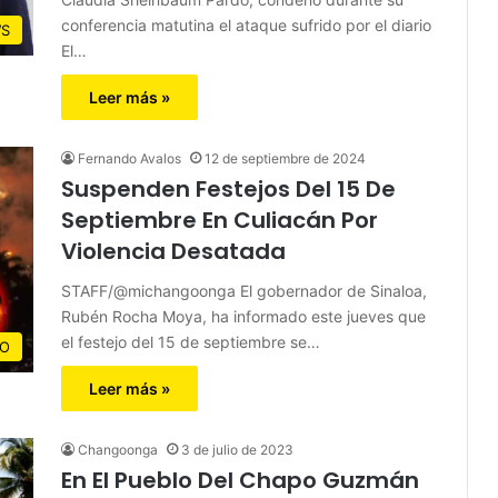
conferencia matutina el ataque sufrido por el diario
S
El…
Leer más »
Fernando Avalos
12 de septiembre de 2024
Suspenden Festejos Del 15 De
Septiembre En Culiacán Por
Violencia Desatada
STAFF/@michangoonga El gobernador de Sinaloa,
Rubén Rocha Moya, ha informado este jueves que
el festejo del 15 de septiembre se…
CO
Leer más »
Changoonga
3 de julio de 2023
En El Pueblo Del Chapo Guzmán