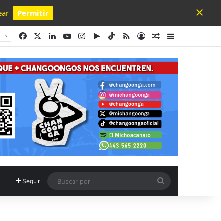
×
ear
Permitir
Powered by SendPulse
Facebook
X
LinkedIn
YouTube
Instagram
Google Play
TikTok
RSS
Acceso
Publicación al a
Barra lateral
Buscar
Seguir
por