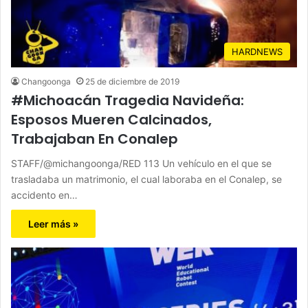
HARDNEWS
Changoonga
25 de diciembre de 2019
#Michoacán Tragedia Navideña:
Esposos Mueren Calcinados,
Trabajaban En Conalep
STAFF/@michangoonga/RED 113 Un vehículo en el que se
trasladaba un matrimonio, el cual laboraba en el Conalep, se
accidento en…
Leer más »