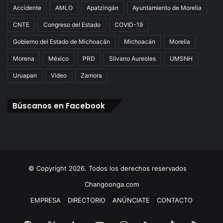
Accidente
AMLO
Apatzingán
Ayuntamiento de Morelia
CNTE
Congreso del Estado
COVID-19
Gobierno del Estado de Michoacán
Michoacán
Morelia
Morena
México
PRD
Silvano Aureoles
UMSNH
Uruapan
Video
Zamora
Búscanos en Facebook
© Copyright 2026. Todos los derechos reservados
Changoonga.com
EMPRESA
DIRECTORIO
ANÚNCIATE
CONTACTO