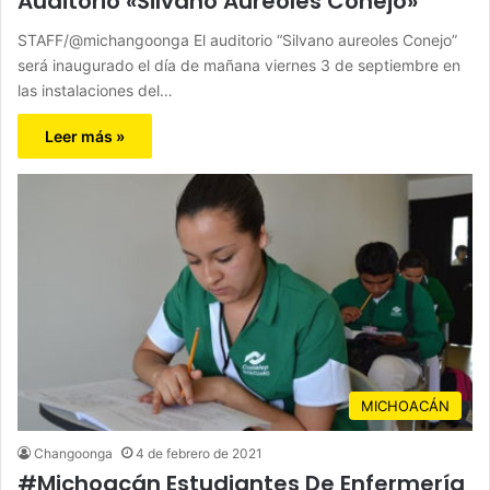
Auditorio «Silvano Aureoles Conejo»
STAFF/@michangoonga El auditorio “Silvano aureoles Conejo”
será inaugurado el día de mañana viernes 3 de septiembre en
las instalaciones del…
Leer más »
MICHOACÁN
Changoonga
4 de febrero de 2021
#Michoacán Estudiantes De Enfermería