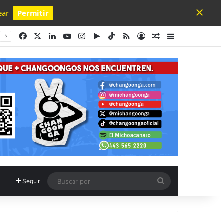
×
ear
Permitir
Powered by SendPulse
Facebook
X
LinkedIn
YouTube
Instagram
Google Play
TikTok
RSS
Acceso
Publicación al a
Barra lateral
Buscar
Seguir
por