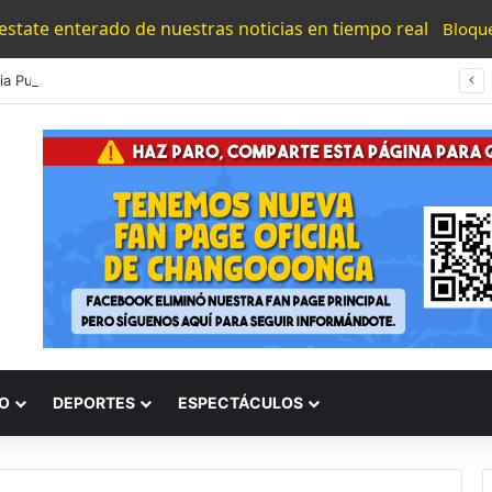
 estate enterado de nuestras noticias en tiempo real
Bloqu
#Morelia Puente Para ‘Brincar’ El Tren Donde Niño Fue Arrollado Estará Al Lado De Las Burguers Locas
O
DEPORTES
ESPECTÁCULOS