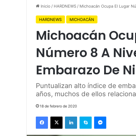
Inicio
/
HARDNEWS
/
Michoacán Ocupa El Lugar Nú
HARDNEWS
MICHOACÁN
Michoacán Ocup
Número 8 A Nive
Embarazo De N
Puntualizan alto índice de emb
años, muchos de ellos relaciona
18 de febrero de 2020
Facebook
X
LinkedIn
Skype
Messenger