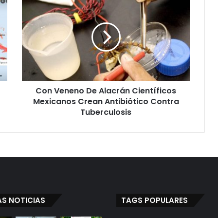
o
n
V
e
n
e
n
o
Con Veneno De Alacrán Científicos
D
Mexicanos Crean Antibiótico Contra
e
A
Tuberculosis
l
a
c
r
á
n
C
i
AS NOTICIAS
TAGS POPULARES
e
n