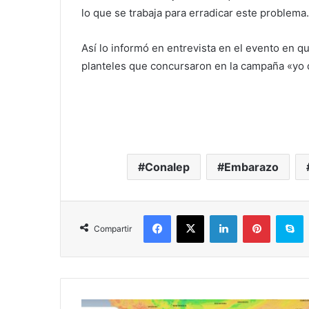
lo que se trabaja para erradicar este problema.
Así lo informó en entrevista en el evento en
planteles que concursaron en la campaña «yo d
Conalep
Embarazo
Facebook
X
LinkedIn
Pinterest
Skype
Compartir
A