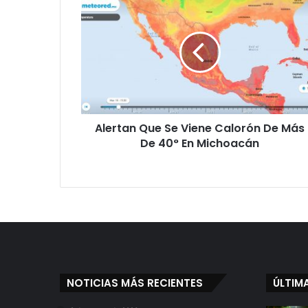
l
e
r
t
a
n
Q
u
Alertan Que Se Viene Calorón De Más
e
De 40° En Michoacán
S
e
V
i
e
n
e
C
a
l
NOTICIAS MÁS RECIENTES
ÚLTIM
o
r