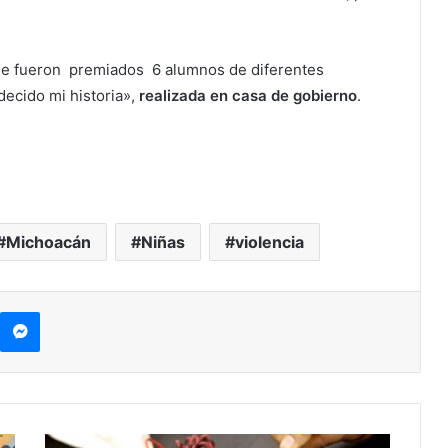
 que fueron premiados 6 alumnos de diferentes
ecido mi historia»,
realizada en casa de gobierno
.
Michoacán
Niñas
violencia
Messenger
C