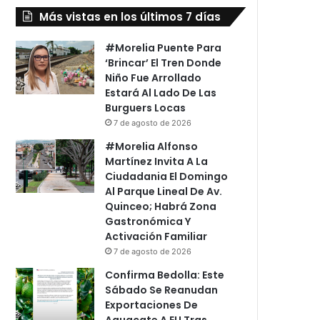
Más vistas en los últimos 7 días
#Morelia Puente Para
‘Brincar’ El Tren Donde
Niño Fue Arrollado
Estará Al Lado De Las
Burguers Locas
7 de agosto de 2026
#Morelia Alfonso
Martínez Invita A La
Ciudadania El Domingo
Al Parque Lineal De Av.
Quinceo; Habrá Zona
Gastronómica Y
Activación Familiar
7 de agosto de 2026
Confirma Bedolla: Este
Sábado Se Reanudan
Exportaciones De
Aguacate A EU Tras