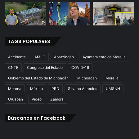
TAGS POPULARES
Accidente
AMLO
Apatzingán
Ayuntamiento de Morelia
CNTE
Congreso del Estado
COVID-19
Gobierno del Estado de Michoacán
Michoacán
Morelia
Morena
México
PRD
Silvano Aureoles
UMSNH
Uruapan
Video
Zamora
Búscanos en Facebook