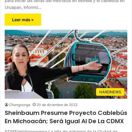
para iniciar las obras del metrobús en Morelia y el cablebús en
Uruapan, informó…
Leer más »
HARDNEWS
Changoonga
20 de diciembre de 2022
Sheinbaum Presume Proyecto Cablebús
En Michoacán; Será Igual Al De La CDMX
STAFF/michangoonga La jefa de gobierno de la Ciudad de