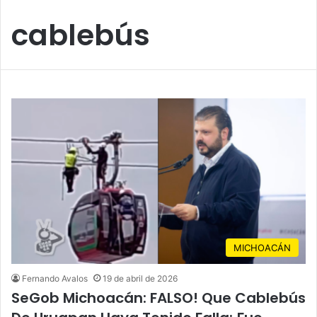
cablebús
MICHOACÁN
Fernando Avalos
19 de abril de 2026
SeGob Michoacán: FALSO! Que Cablebús