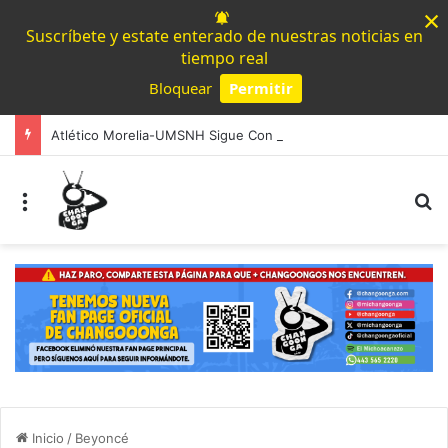
×
Suscríbete y estate enterado de nuestras noticias en
tiempo real
Bloquear
Permitir
Powered by SendPulse
Atlético Morelia-UMSNH Sigue Con Paso Firme En La Copa Metropolitana
Menú
B
Inicio
/
Beyoncé