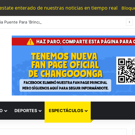
 estate enterado de nuestras noticias en tiempo real
Bloqu
#Morelia Puente Para ‘Brincar’ El Tren Donde Niño Fue Arrollado Estará Al Lado De Las Burguers Locas
O
DEPORTES
ESPECTÁCULOS