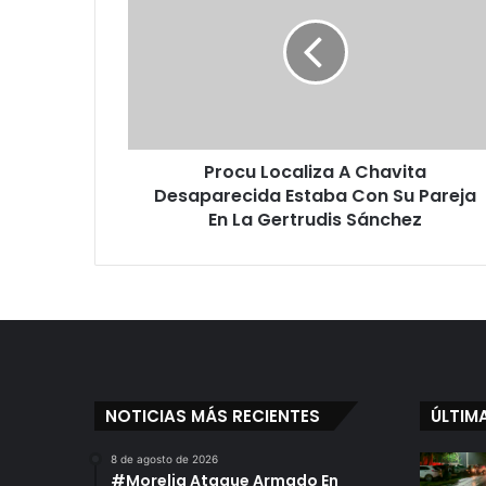
o
c
u
L
o
c
a
Procu Localiza A Chavita
l
Desaparecida Estaba Con Su Pareja
i
z
En La Gertrudis Sánchez
a
A
C
h
a
v
i
t
NOTICIAS MÁS RECIENTES
ÚLTIM
a
D
8 de agosto de 2026
e
#Morelia Ataque Armado En