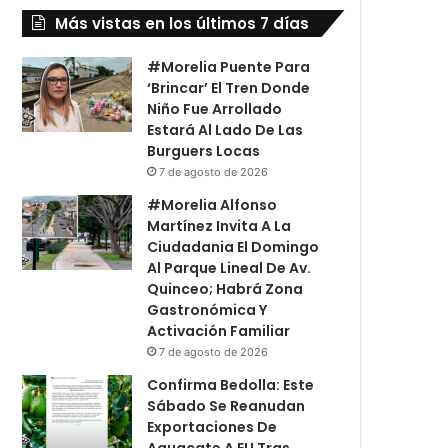
Más vistas en los últimos 7 días
#Morelia Puente Para
‘Brincar’ El Tren Donde
Niño Fue Arrollado
Estará Al Lado De Las
Burguers Locas
7 de agosto de 2026
#Morelia Alfonso
Martínez Invita A La
Ciudadania El Domingo
Al Parque Lineal De Av.
Quinceo; Habrá Zona
Gastronómica Y
Activación Familiar
7 de agosto de 2026
Confirma Bedolla: Este
Sábado Se Reanudan
Exportaciones De
Aguacate A EU Tras