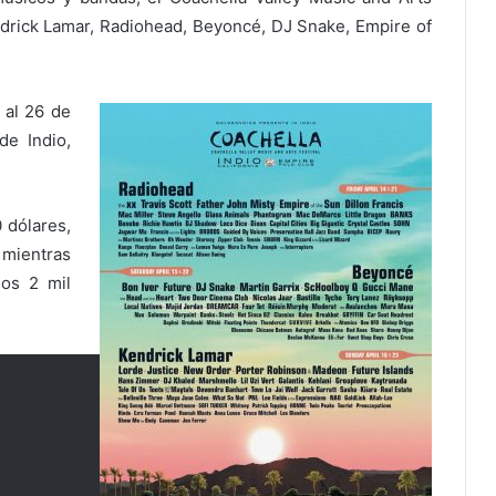
endrick Lamar, Radiohead, Beyoncé, DJ Snake, Empire of
1 al 26 de
de Indio,
 dólares,
, mientras
los 2 mil