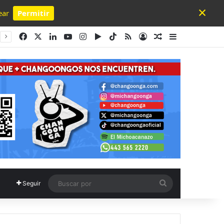
×
ear
Permitir
Powered by SendPulse
Facebook
X
LinkedIn
YouTube
Instagram
Google Play
TikTok
RSS
Acceso
Publicación al a
Barra lateral
Buscar
Seguir
por