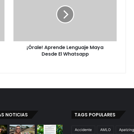
r
a
l
e
!
A
p
¡Órale! Aprende Lenguaje Maya
r
Desde El Whatsapp
e
n
d
e
L
e
n
g
u
a
AS NOTICIAS
TAGS POPULARES
j
e
M
Accidente
AMLO
Apatzin