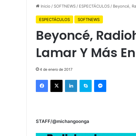
Inicio
/
SOFTNEWS
/
ESPECTÁCULOS
/
Beyoncé, Ra
ESPECTÁCULOS
SOFTNEWS
Beyoncé, Radio
Lamar Y Más En 
4 de enero de 2017
Facebook
X
LinkedIn
Skype
Messenger
STAFF/@michangoonga