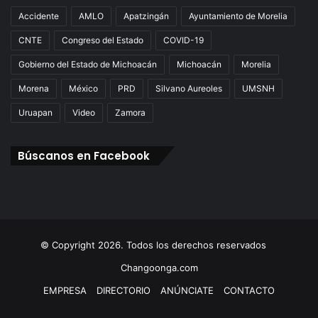
Accidente
AMLO
Apatzingán
Ayuntamiento de Morelia
CNTE
Congreso del Estado
COVID-19
Gobierno del Estado de Michoacán
Michoacán
Morelia
Morena
México
PRD
Silvano Aureoles
UMSNH
Uruapan
Video
Zamora
Búscanos en Facebook
© Copyright 2026. Todos los derechos reservados
Changoonga.com
EMPRESA
DIRECTORIO
ANÚNCIATE
CONTACTO