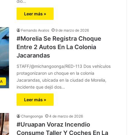
dio…
Leer más »
Fernando Avalos
9 de marzo de 2026
#Morelia Se Registra Choque
Entre 2 Autos En La Colonia
Jacarandas
STAFF/@michangoonga/RED-113 Dos vehículos
protagonizaron un choque en la colonia
Jacarandas, ubicada en la ciudad de Morelia,
IA
incidente que dejó dos…
Leer más »
Changoonga
4 de marzo de 2026
#Uruapan Voraz Incendio
Consume Taller Y Coches En La