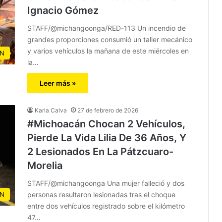
Ignacio Gómez
STAFF/@michangoonga/RED-113 Un incendio de
grandes proporciones consumió un taller mecánico
y varios vehículos la mañana de este miércoles en
N
la…
Leer más »
Karla Calva
27 de febrero de 2026
#Michoacán Chocan 2 Vehículos,
Pierde La Vida Lilia De 36 Años, Y
2 Lesionados En La Pátzcuaro-
Morelia
STAFF/@michangoonga Una mujer falleció y dos
personas resultaron lesionadas tras el choque
N
entre dos vehículos registrado sobre el kilómetro
47…