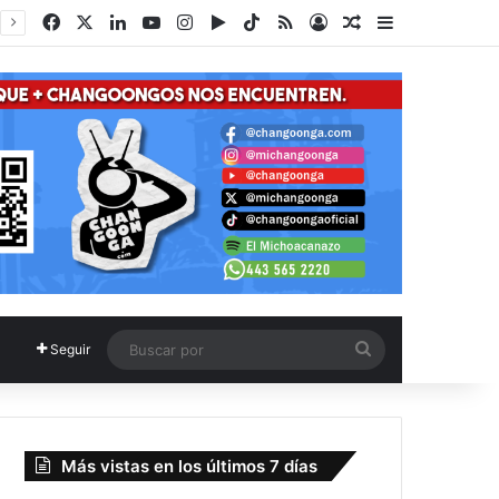
Facebook
X
LinkedIn
YouTube
Instagram
Google Play
TikTok
RSS
Acceso
Publicación al a
Barra lateral
Buscar
Seguir
por
Más vistas en los últimos 7 días