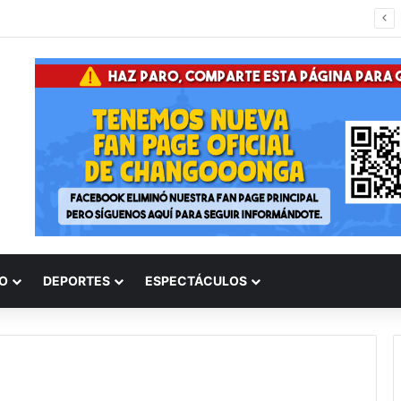
#Morelia Alfonso Martínez Invita A La Ciudadania El Domingo Al Parque Lineal De Av. Quinceo; Habrá Zona Gastronómica Y Activación Familiar
O
DEPORTES
ESPECTÁCULOS