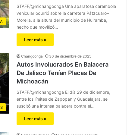
STAFF/@michangoonga Una aparatosa carambola
vehicular ocurrió sobre la carretera Pátzcuaro–
Morelia, a la altura del municipio de Huiramba,
IA
hecho que movilizó…
Leer más »
Changoonga
30 de diciembre de 2025
Autos Involucrados En Balacera
De Jalisco Tenían Placas De
Michoacán
STAFF/@michangoonga El día 29 de diciembre,
entre los límites de Zapopan y Guadalajara, se
suscitó una intensa balacera contra el…
S
Leer más »