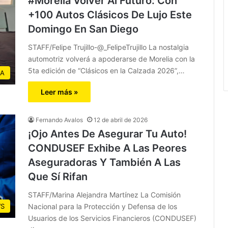
#Morelia Volver Al Futuro: Con
+100 Autos Clásicos De Lujo Este
Domingo En San Diego
STAFF/Felipe Trujillo-@_FelipeTrujillo La nostalgia
automotriz volverá a apoderarse de Morelia con la
5ta edición de “Clásicos en la Calzada 2026”,…
IA
Leer más »
Fernando Avalos
12 de abril de 2026
¡Ojo Antes De Asegurar Tu Auto!
CONDUSEF Exhibe A Las Peores
Aseguradoras Y También A Las
Que Sí Rifan
STAFF/Marina Alejandra Martínez La Comisión
Nacional para la Protección y Defensa de los
S
Usuarios de los Servicios Financieros (CONDUSEF)