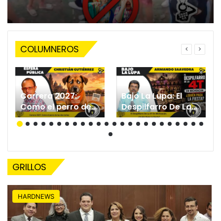
COLUMNEROS
Carrera 2027:
Bajo La Lupa: El
Como el perro de
Despilfarro De La
las dos tortas.
4T EN Michoacán.
¿Quién Paga La
Fiesta?
GRILLOS
HARDNEWS