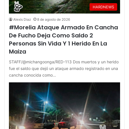
HARDNEWS
Alexis Diaz
8 de agosto de 2026
#Morelia Ataque Armado En Cancha
De Fucho Deja Como Saldo 2
Personas Sin Vida Y 1 Herido En La
Maiza
STAFF/@michangoonga/RED-113 Dos muertos y un herido
fue el saldo que dejó un ataque armado registrado en una
cancha conocida como…