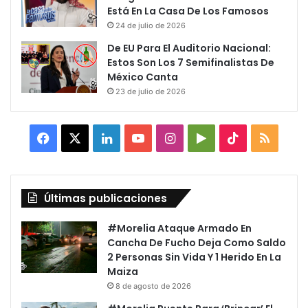
Está En La Casa De Los Famosos
24 de julio de 2026
De EU Para El Auditorio Nacional:
Estos Son Los 7 Semifinalistas De
México Canta
23 de julio de 2026
Facebook
X
LinkedIn
YouTube
Instagram
Google
TikTok
RSS
Play
Últimas publicaciones
#Morelia Ataque Armado En
Cancha De Fucho Deja Como Saldo
2 Personas Sin Vida Y 1 Herido En La
Maiza
8 de agosto de 2026