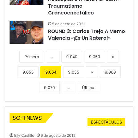
Traumatismo
Craneoencefálico
5 de enero de 2021
ROUND 3: Carlos Trejo A Memo
Valencia «¡Es Un Ratero!»
Primero
...
9.040
9.050
«
9.053
9.054
9.055
»
9.060
9.070
...
Último
SOFTNEWS
ESPECTÁCULOS
Elly Castillo
9 de agosto de 2012