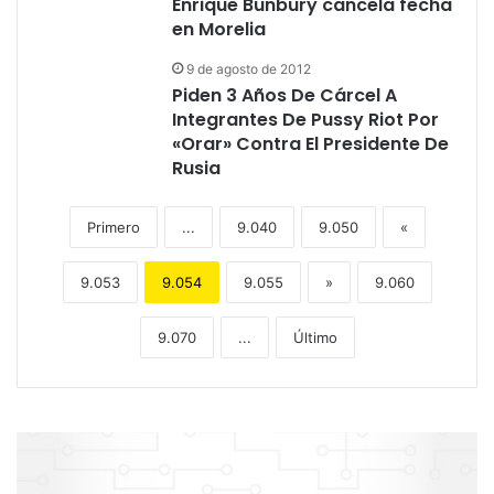
Enrique Bunbury cancela fecha
en Morelia
9 de agosto de 2012
Piden 3 Años De Cárcel A
Integrantes De Pussy Riot Por
«Orar» Contra El Presidente De
Rusia
Primero
...
9.040
9.050
«
9.053
9.054
9.055
»
9.060
9.070
...
Último