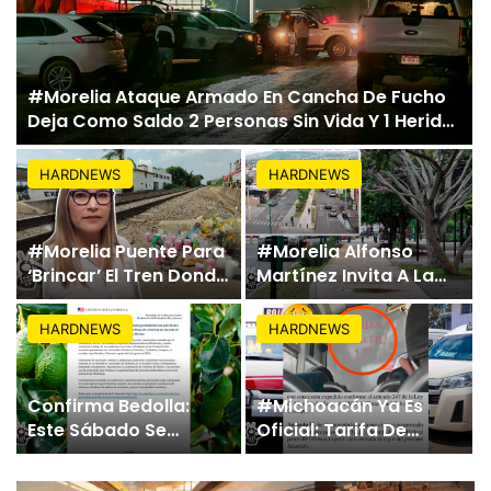
#Morelia Ataque Armado En Cancha De Fucho
Deja Como Saldo 2 Personas Sin Vida Y 1 Herido
En La Maiza
HARDNEWS
HARDNEWS
#Morelia Puente Para
#Morelia Alfonso
‘Brincar’ El Tren Donde
Martínez Invita A La
Niño Fue Arrollado
Ciudadania El
Estará Al Lado De Las
Domingo Al Parque
HARDNEWS
HARDNEWS
Burguers Locas
Lineal De Av. Quinceo;
Habrá Zona
Gastronómica Y
Confirma Bedolla:
#Michoacán Ya Es
Activación Familiar
Este Sábado Se
Oficial: Tarifa De
Reanudan
Transporte Público
Exportaciones De
Sube Un Peso: De $11