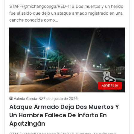
STAFF/@michangoonga/RED-113 Dos muertos y un herido
fue el saldo que dejó un ataque armado registrado en una
cancha conocida como…
MORELIA
Valeria García
7 de agosto de 2026
Ataque Armado Deja Dos Muertos Y
Un Hombre Fallece De Infarto En
Apatzingán