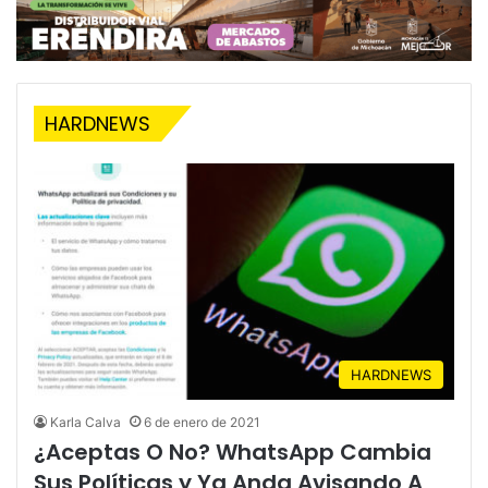
Aguacate A EU Tras
Pasa A 12 Varos
Acuerdos
HARDNEWS
HARDNEWS
Karla Calva
6 de enero de 2021
¿Aceptas O No? WhatsApp Cambia
Sus Políticas y Ya Anda Avisando A