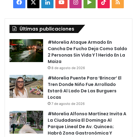
Facebook
X
LinkedIn
YouTube
Instagram
Google
TikTok
RSS
Play
Últimas publicaciones
#Morelia Ataque Armado En
Cancha De Fucho Deja Como Saldo
2 Personas Sin Vida Y 1 Herido En La
Maiza
8 de agosto de 2026
#Morelia Puente Para ‘Brincar’ El
Tren Donde Niño Fue Arrollado
Estará Al Lado De Las Burguers
Locas
7 de agosto de 2026
#Morelia Alfonso Martínez Invita A
La Ciudadania El Domingo Al
Parque Lineal De Av. Quinceo;
Habrá Zona Gastronómica Y