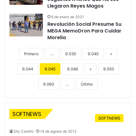
Llegaron Reyes Magos
6 de enero de 2021
Revolución Social Presume Su
MEGA MemoDron Para Cuidar
Morelia
Primero
...
9.030
9.040
«
9.044
9.045
9.046
»
9.050
9.060
...
Último
SOFTNEWS
SOFTNEWS
Elly Castillo
14 de agosto de 2012