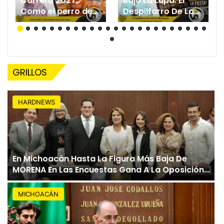
Carrera 2027:
Bajo La Lupa: El
Como el perro de
Despilfarro De La
las dos tortas.
4T EN Michoacán.
¿Quién Paga La
Fiesta?
GRILLOS
HARDNEWS
En Michoacán Hasta La Figura Más Baja De
MORENA En Las Encuestas Gana A La Oposición:
César Osuna
MICHOACÁN