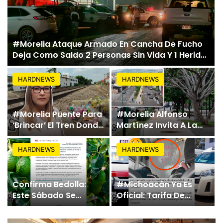
#Morelia Ataque Armado En Cancha De Fucho
Deja Como Saldo 2 Personas Sin Vida Y 1 Herido
En La Maiza
HARDNEWS
HARDNEWS
#Morelia Puente Para
#Morelia Alfonso
‘Brincar’ El Tren Donde
Martínez Invita A La
Niño Fue Arrollado
Ciudadania El
Estará Al Lado De Las
Domingo Al Parque
HARDNEWS
HARDNEWS
Burguers Locas
Lineal De Av. Quinceo;
Habrá Zona
Gastronómica Y
Confirma Bedolla:
#Michoacán Ya Es
Activación Familiar
Este Sábado Se
Oficial: Tarifa De
Reanudan
Transporte Público
Exportaciones De
Sube Un Peso: De $11