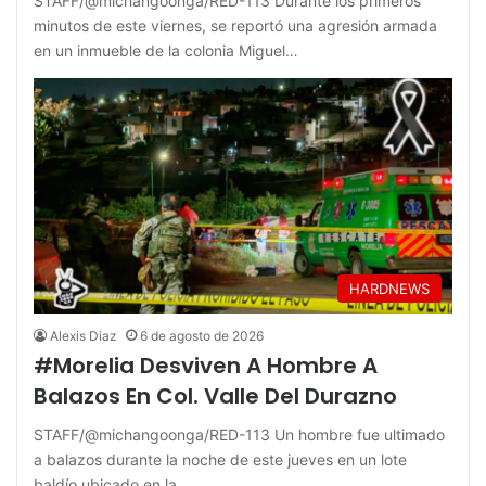
STAFF/@michangoonga/RED-113 Durante los primeros
minutos de este viernes, se reportó una agresión armada
en un inmueble de la colonia Miguel…
HARDNEWS
Alexis Diaz
6 de agosto de 2026
#Morelia Desviven A Hombre A
Balazos En Col. Valle Del Durazno
STAFF/@michangoonga/RED-113 Un hombre fue ultimado
a balazos durante la noche de este jueves en un lote
baldío ubicado en la…