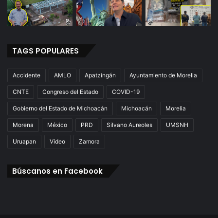
TAGS POPULARES
Accidente
AMLO
Apatzingán
Ayuntamiento de Morelia
CNTE
Congreso del Estado
COVID-19
Gobierno del Estado de Michoacán
Michoacán
Morelia
Morena
México
PRD
Silvano Aureoles
UMSNH
Uruapan
Video
Zamora
Búscanos en Facebook