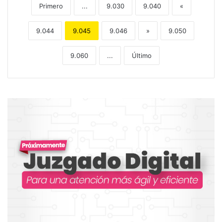
Primero
...
9.030
9.040
«
9.044
9.045
9.046
»
9.050
9.060
...
Último