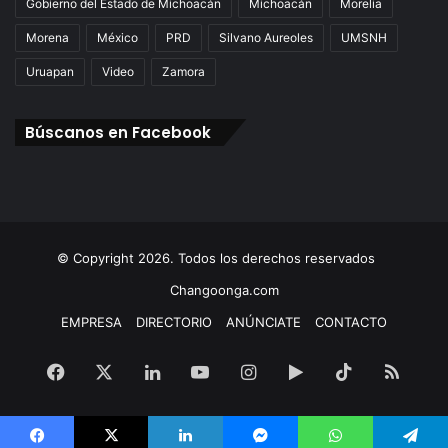
Gobierno del Estado de Michoacán
Michoacán
Morelia
Morena
México
PRD
Silvano Aureoles
UMSNH
Uruapan
Video
Zamora
Búscanos en Facebook
© Copyright 2026. Todos los derechos reservados
Changoonga.com
EMPRESA
DIRECTORIO
ANÚNCIATE
CONTACTO
Facebook
X
LinkedIn
YouTube
Instagram
Google
TikTok
RSS
Play