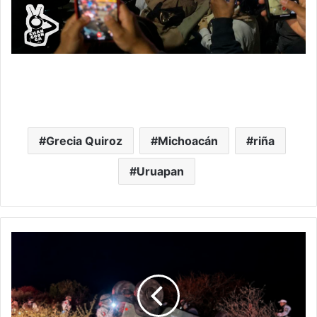
Grecia Quiroz
Michoacán
riña
Uruapan
#Michoacán
Humvee
Militar
Vuelca
En
La