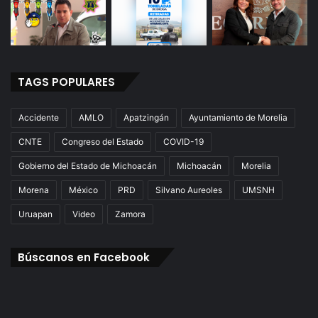
TAGS POPULARES
Accidente
AMLO
Apatzingán
Ayuntamiento de Morelia
CNTE
Congreso del Estado
COVID-19
Gobierno del Estado de Michoacán
Michoacán
Morelia
Morena
México
PRD
Silvano Aureoles
UMSNH
Uruapan
Video
Zamora
Búscanos en Facebook