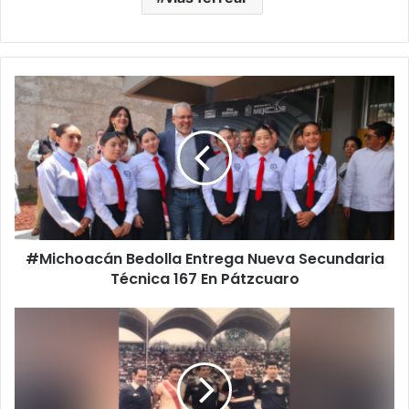
#Michoacán
Bedolla
Entrega
Nueva
Secundaria
Técnica
167
En
Pátzcuaro
#Michoacán Bedolla Entrega Nueva Secundaria
Técnica 167 En Pátzcuaro
Hace
40
Años
La
Selección