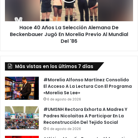
Alemana
De
Beckenbauer
Jugó
Hace 40 Años La Selección Alemana De
En
Morelia
Beckenbauer Jugó En Morelia Previo Al Mundial
Previo
Del '86​
Al
Mundial
Del
'86​
Más vistas en los últimos 7 días
#Morelia Alfonso Martínez Consolido
El Acceso A La Lectura Con El Programa
«Morelia Se Lee»
6 de agosto de 2026
#UMSNH Rectora Exhorta A Madres Y
Padres Nicolaitas A Participar En La
Reconstrucción Del Tejido Social
6 de agosto de 2026