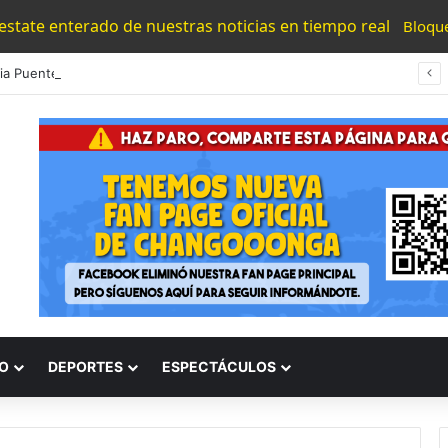
 estate enterado de nuestras noticias en tiempo real
Bloqu
#Morelia Puente Para ‘Brincar’ El Tren Donde Niño Fue Arrollado Estará Al Lado De Las Burguers Locas
O
DEPORTES
ESPECTÁCULOS