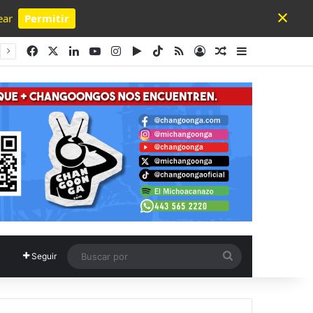
×
ear
Permitir
Powered by SendPulse
Facebook
X
LinkedIn
YouTube
Instagram
Google Play
TikTok
RSS
Acceso
Publicación al a
Barra lateral
Buscar
Seguir
por