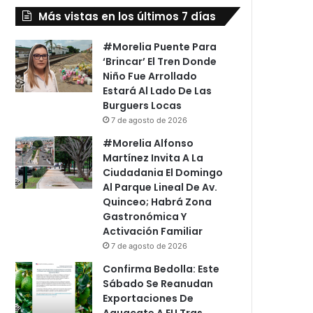
Más vistas en los últimos 7 días
#Morelia Puente Para
‘Brincar’ El Tren Donde
Niño Fue Arrollado
Estará Al Lado De Las
Burguers Locas
7 de agosto de 2026
#Morelia Alfonso
Martínez Invita A La
Ciudadania El Domingo
Al Parque Lineal De Av.
Quinceo; Habrá Zona
Gastronómica Y
Activación Familiar
7 de agosto de 2026
Confirma Bedolla: Este
Sábado Se Reanudan
Exportaciones De
Aguacate A EU Tras