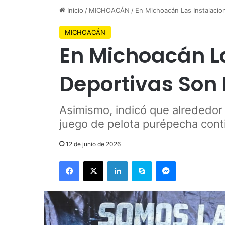
Inicio
/
MICHOACÁN
/
En Michoacán Las Instalacio
MICHOACÁN
En Michoacán L
Deportivas Son 
Asimismo, indicó que alrededor
juego de pelota purépecha cont
12 de junio de 2026
Facebook
X
LinkedIn
Skype
Messenger