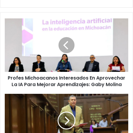
Profes
Michoacanos
Interesados
En
Aprovechar
La
IA
Para
Mejorar
Profes Michoacanos Interesados En Aprovechar
Aprendizajes:
Gaby
La IA Para Mejorar Aprendizajes: Gaby Molina
Molina
Congreso
Aprueba
Iniciativa
De
JC
Barragán