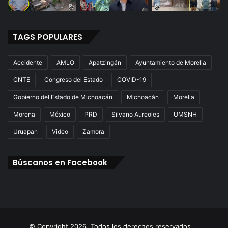
TAGS POPULARES
Accidente
AMLO
Apatzingán
Ayuntamiento de Morelia
CNTE
Congreso del Estado
COVID-19
Gobierno del Estado de Michoacán
Michoacán
Morelia
Morena
México
PRD
Silvano Aureoles
UMSNH
Uruapan
Video
Zamora
Búscanos en Facebook
© Copyright 2026. Todos los derechos reservados