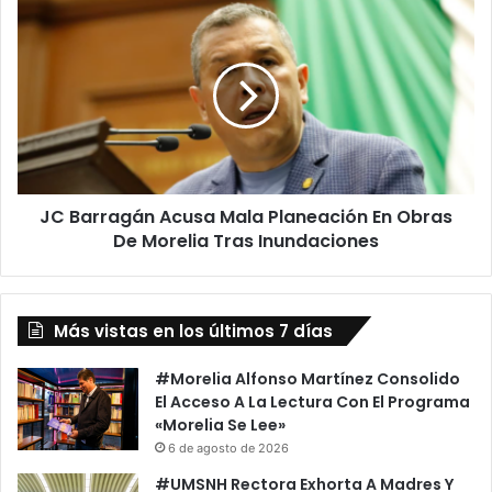
Conagua
JC
Barragán
Acusa
Mala
Planeación
En
Obras
De
Morelia
JC Barragán Acusa Mala Planeación En Obras
Tras
Inundaciones
De Morelia Tras Inundaciones
Más vistas en los últimos 7 días
#Morelia Alfonso Martínez Consolido
El Acceso A La Lectura Con El Programa
«Morelia Se Lee»
6 de agosto de 2026
#UMSNH Rectora Exhorta A Madres Y