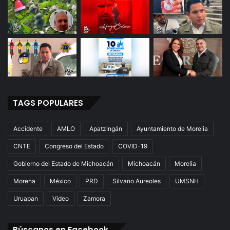
TAGS POPULARES
Accidente
AMLO
Apatzingán
Ayuntamiento de Morelia
CNTE
Congreso del Estado
COVID-19
Gobierno del Estado de Michoacán
Michoacán
Morelia
Morena
México
PRD
Silvano Aureoles
UMSNH
Uruapan
Video
Zamora
Búscanos en Facebook