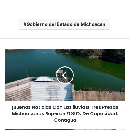
Gobierno del Estado de Michoacan
¡Buenas
Noticias
Con
Las
lluvias!
Tres
Presas
Michoacanas
Superan
¡Buenas Noticias Con Las lluvias! Tres Presas
El
80%
Michoacanas Superan El 80% De Capacidad:
De
Conagua
Capacidad: