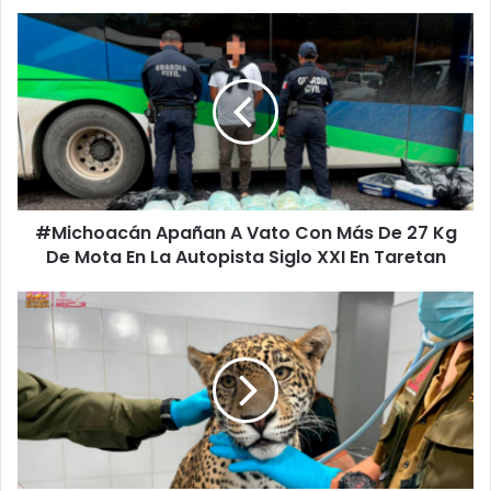
#Michoacán
Apañan
A
Vato
Con
Más
De
27
Kg
#Michoacán Apañan A Vato Con Más De 27 Kg
De
Mota
De Mota En La Autopista Siglo XXI En Taretan
En
La
Jaguar
Autopista
Decomisado
Siglo
En
XXI
Zitácuaro
En
Será
Taretan
Trasladado
Al
Zoológico
De