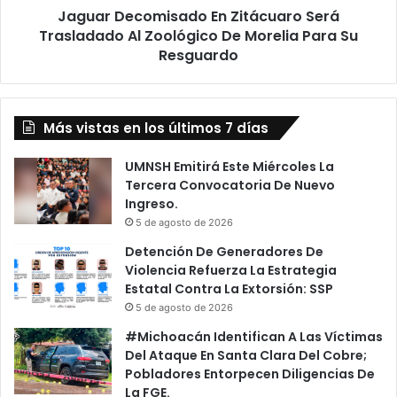
Jaguar Decomisado En Zitácuaro Será
Morelia
Para
Trasladado Al Zoológico De Morelia Para Su
Su
Resguardo
Resguardo
Más vistas en los últimos 7 días
UMNSH Emitirá Este Miércoles La
Tercera Convocatoria De Nuevo
Ingreso.
5 de agosto de 2026
Detención De Generadores De
Violencia Refuerza La Estrategia
Estatal Contra La Extorsión: SSP
5 de agosto de 2026
#Michoacán Identifican A Las Víctimas
Del Ataque En Santa Clara Del Cobre;
Pobladores Entorpecen Diligencias De
La FGE.