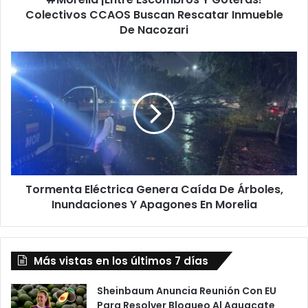
De
Colectivos CCAOS Buscan Rescatar Inmueble
Nacozari
De Nacozari
Tormenta
Eléctrica
Genera
Caída
De
Árboles,
Inundaciones
Y
Apagones
Tormenta Eléctrica Genera Caída De Árboles,
En
Morelia
Inundaciones Y Apagones En Morelia
Más vistas en los últimos 7 días
Sheinbaum Anuncia Reunión Con EU
Para Resolver Bloqueo Al Aguacate