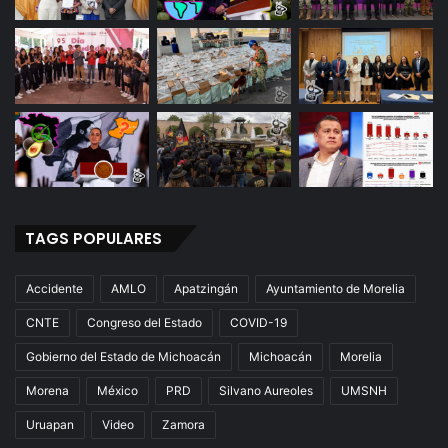
TAGS POPULARES
Accidente
AMLO
Apatzingán
Ayuntamiento de Morelia
CNTE
Congreso del Estado
COVID-19
Gobierno del Estado de Michoacán
Michoacán
Morelia
Morena
México
PRD
Silvano Aureoles
UMSNH
Uruapan
Video
Zamora