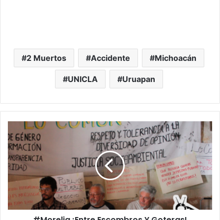
2 Muertos
Accidente
Michoacán
UNICLA
Uruapan
#Morelia
¡Entre
Escombros
Y
Goteras!
Colectivos
CCAOS
Buscan
Rescatar
#Morelia ¡Entre Escombros Y Goteras!
Inmueble