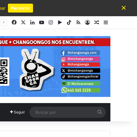
×
ear
Permitir
Powered by SendPulse
Facebook
X
LinkedIn
YouTube
Instagram
Google Play
TikTok
RSS
Acceso
Publicación al a
Barra lateral
Buscar
Seguir
por