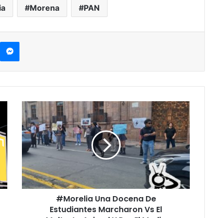
ia
Morena
PAN
kype
Messenger
#Morelia
Una
Docena
De
Estudiantes
Marcharon
Vs
El
Maltrato
#Morelia Una Docena De
Animal
Y
Estudiantes Marcharon Vs El