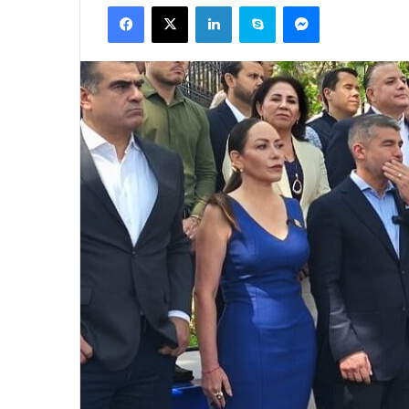
Facebook
X
LinkedIn
Skype
Messenger