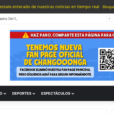
 estate enterado de nuestras noticias en tiempo real
Bloqu
Aficionados Del Morelia Convocan Al “Funeral Del Futbol Mexicano”; Invitan A Llenar El Morelos
O
DEPORTES
ESPECTÁCULOS