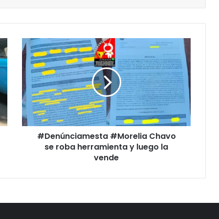
#Denúnciamesta
#Morelia
Chavo
se
roba
herramienta
y
luego
la
#Denúnciamesta #Morelia Chavo
vende
se roba herramienta y luego la
vende