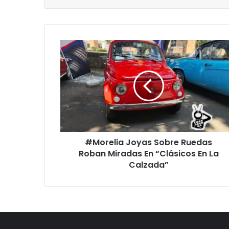
#Morelia
Joyas
Sobre
Ruedas
Roban
Miradas
En
“Clásicos
En
#Morelia Joyas Sobre Ruedas
La
Calzada”
Roban Miradas En “Clásicos En La
Calzada”