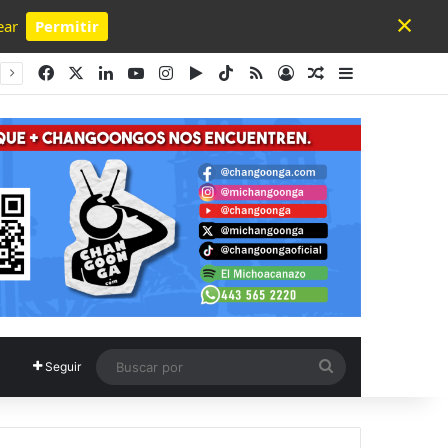
×
ear
Permitir
Powered by SendPulse
Facebook
X
LinkedIn
YouTube
Instagram
Google Play
TikTok
RSS
Acceso
Publicación al a
Barra lateral
Buscar
Seguir
por