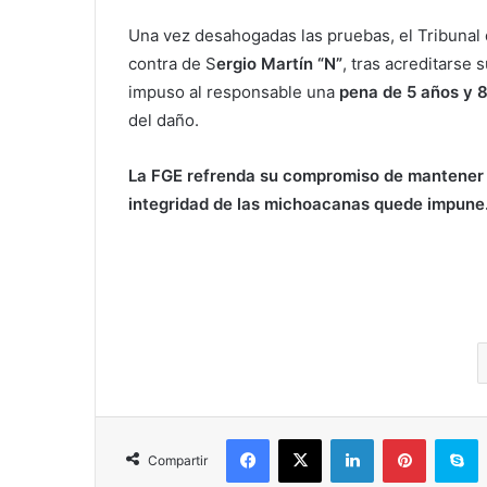
Una vez desahogadas las pruebas, el Tribunal d
contra de S
ergio Martín “N”
, tras acreditarse 
impuso al responsable una
pena de 5 años y 8
del daño.
La FGE refrenda su compromiso de mantener 
integridad de las michoacanas quede impune
Facebook
X
LinkedIn
Pinterest
S
Compartir