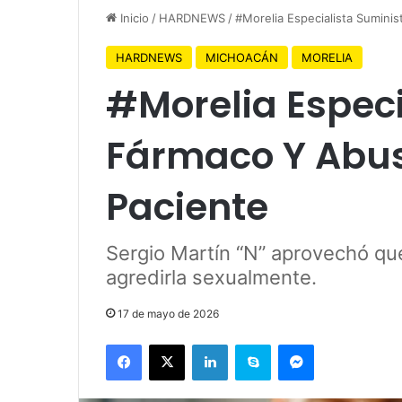
Inicio
/
HARDNEWS
/
#Morelia Especialista Sumini
HARDNEWS
MICHOACÁN
MORELIA
#Morelia Especi
Fármaco Y Abu
Paciente
Sergio Martín “N” aprovechó que
agredirla sexualmente.
17 de mayo de 2026
Facebook
X
LinkedIn
Skype
Messenger