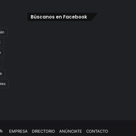
Búscanos en Facebook
gán
E
9
a
oles
e
kTok
RSS
EMPRESA
DIRECTORIO
ANÚNCIATE
CONTACTO