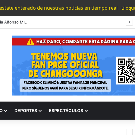
 estate enterado de nuestras noticias en tiempo real
Bloqu
#Morelia Alfonso Martínez Consolido El Acceso A La Lectura Con El Programa «Morelia Se Lee»
O
DEPORTES
ESPECTÁCULOS