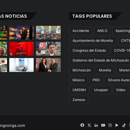
AS NOTICIAS
TAGS POPULARES
Accidente
AMLO
Apatzin
Ayuntamiento de Morelia
CNT
Congreso del Estado
COVID-1
Gobierno del Estado de Michoacán
Michoacán
Morelia
Moren
México
PRD
Silvano Aure
UMSNH
Uruapan
Video
Zamora
Facebook
X
LinkedIn
YouTube
Instagram
Googl
Ti
angoonga.com