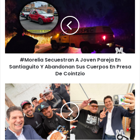
Secuestran
A
Joven
Pareja
En
Santiaguito
Y
Abandonan
#Morelia Secuestran A Joven Pareja En
Sus
Cuerpos
Santiaguito Y Abandonan Sus Cuerpos En Presa
En
De Cointzio
Presa
De
Alfonso
Cointzio
Busca
Que
Youtubers
Presuman
Morelia
Al
Mundo
Con