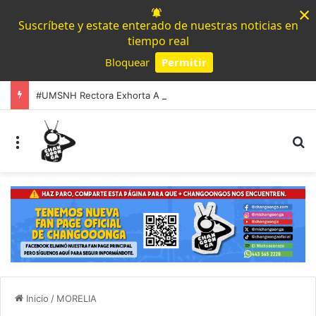
×
Suscríbete y estate enterado de nuestras noticias en
tiempo real
Bloquear
Permitir
Powered by SendPulse
#UMSNH Rectora Exhorta A Madres Y Padres Nicolaitas A Participar En La Reconstrucción Del Tejido Social
Menú
B
Inicio
/
MORELIA