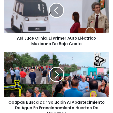
Olinia,
El
Primer
Auto
Eléctrico
Mexicano
De
Así Luce Olinia, El Primer Auto Eléctrico
Bajo
Costo
Mexicano De Bajo Costo
Ooapas
Busca
Dar
Solución
Al
Abastecimiento
De
Agua
En
Ooapas Busca Dar Solución Al Abastecimiento
Fraccionamiento
Huertos
De Agua En Fraccionamiento Huertos De
De