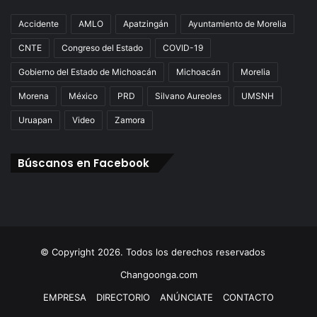
Accidente
AMLO
Apatzingán
Ayuntamiento de Morelia
CNTE
Congreso del Estado
COVID-19
Gobierno del Estado de Michoacán
Michoacán
Morelia
Morena
México
PRD
Silvano Aureoles
UMSNH
Uruapan
Video
Zamora
Búscanos en Facebook
© Copyright 2026. Todos los derechos reservados
Changoonga.com
EMPRESA
DIRECTORIO
ANÚNCIATE
CONTACTO