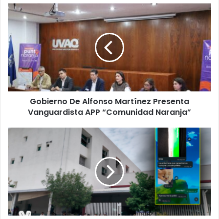
Gobierno
De
Alfonso
Martínez
Presenta
Vanguardista
APP
“Comunidad
Naranja”
Gobierno De Alfonso Martínez Presenta
Vanguardista APP “Comunidad Naranja”
Todos
Los
Dias
Hay
Carencias
Pero
No
Se
Vale