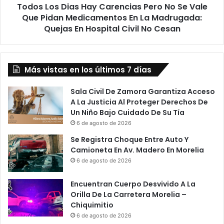
Todos Los Dias Hay Carencias Pero No Se Vale
Que
Pidan
Que Pidan Medicamentos En La Madrugada:
Medicamentos
Quejas En Hospital Civil No Cesan
En
La
Madrugada:
Quejas
Más vistas en los últimos 7 días
En
Hospital
Sala Civil De Zamora Garantiza Acceso
Civil
A La Justicia Al Proteger Derechos De
No
Un Niño Bajo Cuidado De Su Tía
Cesan
6 de agosto de 2026
Se Registra Choque Entre Auto Y
Camioneta En Av. Madero En Morelia
6 de agosto de 2026
Encuentran Cuerpo Desvivido A La
Orilla De La Carretera Morelia –
Chiquimitio
6 de agosto de 2026