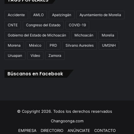
Accidente
AMLO
Apatzingán
Ayuntamiento de Morelia
CNTE
Congreso del Estado
COVID-19
Gobierno del Estado de Michoacán
Michoacán
Morelia
Morena
México
PRD
Silvano Aureoles
UMSNH
Uruapan
Video
Zamora
Búscanos en Facebook
© Copyright 2026. Todos los derechos reservados
Changoonga.com
EMPRESA
DIRECTORIO
ANÚNCIATE
CONTACTO