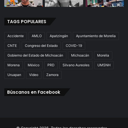
TAGS POPULARES
Accidente
AMLO
Apatzingán
Ayuntamiento de Morelia
CNTE
Congreso del Estado
COVID-19
Gobierno del Estado de Michoacán
Michoacán
Morelia
Morena
México
PRD
Silvano Aureoles
UMSNH
Uruapan
Video
Zamora
Búscanos en Facebook