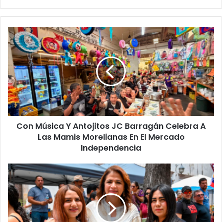
Con
Música
Y
Antojitos
JC
Barragán
Celebra
A
Las
Con Música Y Antojitos JC Barragán Celebra A
Mamis
Morelianas
Las Mamis Morelianas En El Mercado
En
Independencia
El
Mercado
"Cerrar
Independencia
La
Brecha
Económica
Que
Enfrentan