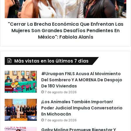
Las
Mujeres
Son
"Cerrar La Brecha Económica Que Enfrentan Las
Grandes
Desafíos
Mujeres Son Grandes Desafíos Pendientes En
Pendientes
México": Fabiola Alanís
En
México":
Fabiola
Alanís
Más vistas en los últimos 7 días
#Uruapan FNLS Acusa Al Movimiento
Del Sombrero Y A MORENA De Despojo
De 180 Viviendas
7 de agosto de 2026
¡Los Animales También Importan!
Poder Judicial Impulsa Conversatorio
En Michoacán
7 de agosto de 2026
Gaby Molina Promueve Bienestar Y