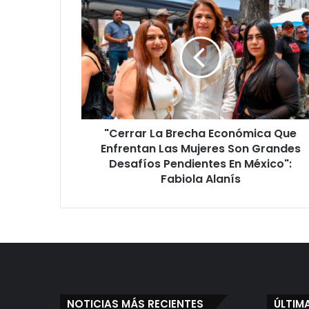
"Cerrar
La
Brecha
Económica
Que
Enfrentan
Las
Mujeres
Son
"Cerrar La Brecha Económica Que
Grandes
Desafíos
Enfrentan Las Mujeres Son Grandes
Pendientes
Desafíos Pendientes En México":
En
Fabiola Alanís
México":
Fabiola
Alanís
NOTICIAS MÁS RECIENTES
ÚLTIM