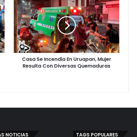
Casa
Se
Incendia
En
Uruapan,
Mujer
Resulta
Con
Diversas
Casa Se Incendia En Uruapan, Mujer
Quemaduras
Resulta Con Diversas Quemaduras
AS NOTICIAS
TAGS POPULARES