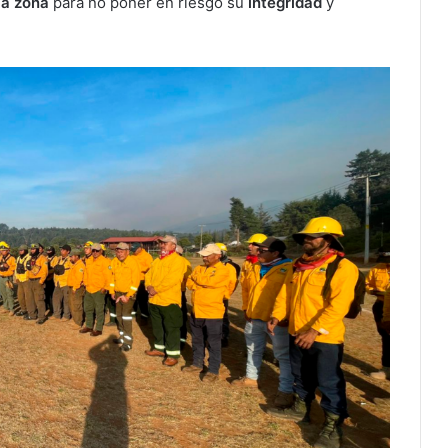
 la zona
para no poner en riesgo su
integridad
y