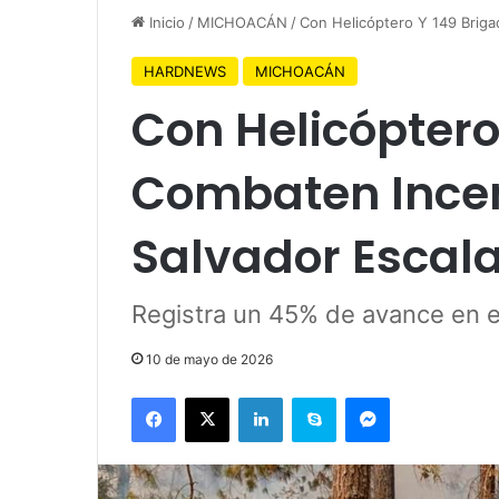
Inicio
/
MICHOACÁN
/
Con Helicóptero Y 149 Briga
HARDNEWS
MICHOACÁN
Con Helicóptero
Combaten Incen
Salvador Escal
Registra un 45% de avance en el
10 de mayo de 2026
Facebook
X
LinkedIn
Skype
Messenger