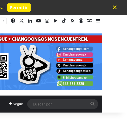
×
ear
Permitir
Powered by SendPulse
Facebook
X
LinkedIn
YouTube
Instagram
Google Play
TikTok
RSS
Acceso
Publicación al a
Barra lateral
Buscar
Seguir
por