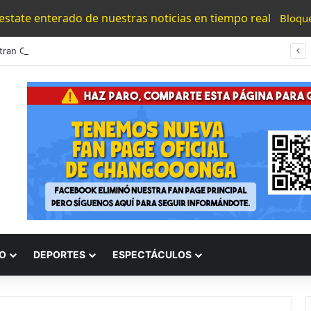
 estate enterado de nuestras noticias en tiempo real
Bloqu
Encuentran Cuerpo Desvivido A La Orilla De La Carretera Morelia – Chiquimitio
O
DEPORTES
ESPECTÁCULOS