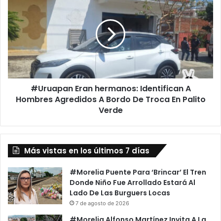
GC?
Eran
Esta
hermanos:
Es
Identifican
Tu
A
Oportunidad
Hombres
Agredidos
A
Bordo
#Uruapan Eran hermanos: Identifican A
De
Troca
Hombres Agredidos A Bordo De Troca En Palito
En
Verde
Palito
Verde
Más vistas en los últimos 7 días
#Morelia Puente Para ‘Brincar’ El Tren
Donde Niño Fue Arrollado Estará Al
Lado De Las Burguers Locas
7 de agosto de 2026
#Morelia Alfonso Martínez Invita A La