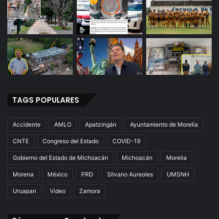
TAGS POPULARES
Accidente
AMLO
Apatzingán
Ayuntamiento de Morelia
CNTE
Congreso del Estado
COVID-19
Gobierno del Estado de Michoacán
Michoacán
Morelia
Morena
México
PRD
Silvano Aureoles
UMSNH
Uruapan
Video
Zamora