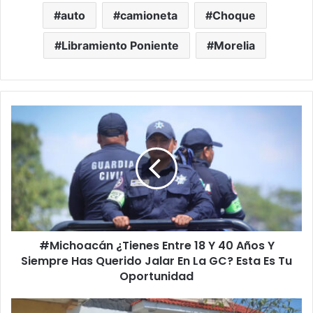
auto
camioneta
Choque
Libramiento Poniente
Morelia
#Michoacán
¿Tienes
Entre
18
Y
40
Años
Y
Siempre
#Michoacán ¿Tienes Entre 18 Y 40 Años Y
Has
Querido
Siempre Has Querido Jalar En La GC? Esta Es Tu
Jalar
Oportunidad
En
La
#Uruapan