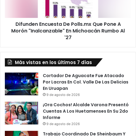
A
Morón
"Inalcanzable"
Difunden Encuesta De Polls.mx Que Pone A
En
Michoacán
Morón "Inalcanzable" En Michoacán Rumbo Al
Rumbo
'27
Al
'27
Más vistas en los últimos 7 días
Cortador De Aguacate Fue Atacado
Por Lacras En Col. Valle De Las Delicias
En Uruapan
9 de agosto de 2026
¡Ora Cochos! Alcalde Varona Presentó
Cuentas A Los Huetamenses En Su 2do
Informe
9 de agosto de 2026
Trabajo Coordinado De Sheinbaum Y