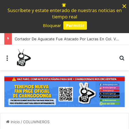
×
Suscríbete y estate enterado de nuestras noticias en
tiempo real
Bloquear
Permitir
Powered by SendPulse
Cortador De Aguacate Fue Atacado Por Lacras En Col. Valle De Las Delicias En Uruapan
Menú
B
Inicio
/
COLUMNEROS