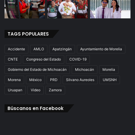
TAGS POPULARES
Accidente
AMLO
Apatzingán
Ayuntamiento de Morelia
CNTE
Congreso del Estado
COVID-19
Gobierno del Estado de Michoacán
Michoacán
Morelia
Morena
México
PRD
Silvano Aureoles
UMSNH
Uruapan
Video
Zamora
Búscanos en Facebook