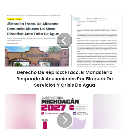
Derecho
De
Réplica:
Fracc.
El
Monasterio
Responde
A
Acusaciones
Derecho De Réplica: Fracc. El Monasterio
Por
Bloqueo
Responde A Acusaciones Por Bloqueo De
De
Servicios Y Crisis De Agua
Servicios
Y
Difunden
Crisis
Encuesta
De
De
Agua
Polls.mx
Que
Pone