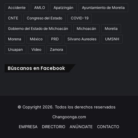
Accidente
AMLO
Apatzingán
Ayuntamiento de Morelia
CNTE
Congreso del Estado
COVID-19
Gobierno del Estado de Michoacán
Michoacán
Morelia
Morena
México
PRD
Silvano Aureoles
UMSNH
Uruapan
Video
Zamora
Búscanos en Facebook
© Copyright 2026. Todos los derechos reservados
Changoonga.com
EMPRESA
DIRECTORIO
ANÚNCIATE
CONTACTO