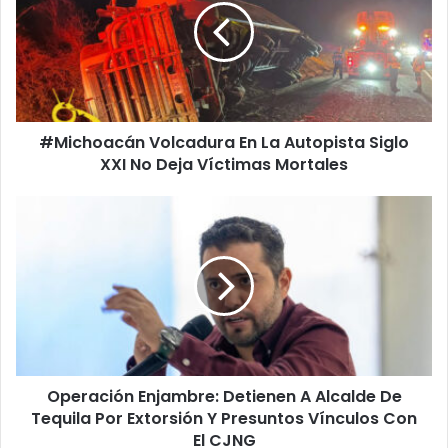
La
Autopista
Siglo
XXI
No
Deja
#Michoacán Volcadura En La Autopista Siglo
Víctimas
Mortales
XXI No Deja Víctimas Mortales
Operación
Enjambre:
Detienen
A
Alcalde
De
Tequila
Por
Extorsión
Operación Enjambre: Detienen A Alcalde De
Y
Presuntos
Tequila Por Extorsión Y Presuntos Vínculos Con
Vínculos
El CJNG