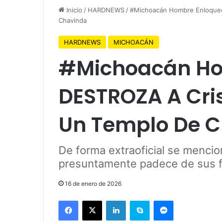
Inicio
/
HARDNEWS
/
#Michoacán Hombre Enloquec
Chavinda
HARDNEWS
MICHOACÁN
#Michoacán Ho
DESTROZA A Cris
Un Templo De 
De forma extraoficial se mencio
presuntamente padece de sus f
16 de enero de 2026
Facebook
X
LinkedIn
Skype
Messenger