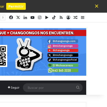
×
ear
Permitir
Powered by SendPulse
Facebook
X
LinkedIn
YouTube
Instagram
Google Play
TikTok
RSS
Acceso
Publicación al a
Barra lateral
Buscar
Seguir
por