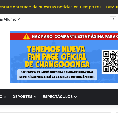
 estate enterado de nuestras noticias en tiempo real
Bloqu
#Morelia Alfonso Martínez Consolido El Acceso A La Lectura Con El Programa «Morelia Se Lee»
O
DEPORTES
ESPECTÁCULOS