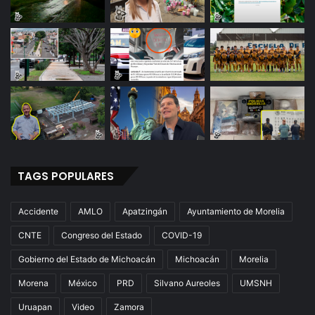
TAGS POPULARES
Accidente
AMLO
Apatzingán
Ayuntamiento de Morelia
CNTE
Congreso del Estado
COVID-19
Gobierno del Estado de Michoacán
Michoacán
Morelia
Morena
México
PRD
Silvano Aureoles
UMSNH
Uruapan
Video
Zamora