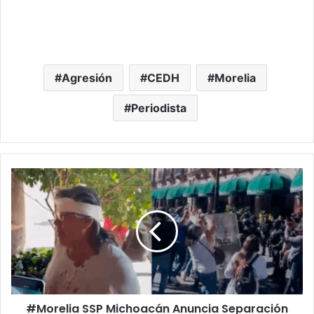
Agresión
CEDH
Morelia
Periodista
#Morelia
SSP
Michoacán
Anuncia
Separación
De
Granadero
Que
Agredió
#Morelia SSP Michoacán Anuncia Separación
A