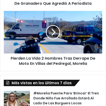
Periodista
De Granadero Que Agredió A Periodista
Pierden
La
Vida
2
Hombres
Tras
Derrape
De
Moto
Pierden La Vida 2 Hombres Tras Derrape De
En
Villas
Moto En Villas del Pedregal, Morelia
del
Pedregal,
Morelia
Más vistas en los últimos 7 días
#Morelia Puente Para ‘Brincar’ El Tren
Donde Niño Fue Arrollado Estará Al
Lado De Las Burguers Locas