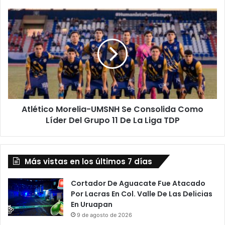
De
Pátzcuaro
Atlético
Morelia-
UMSNH
Se
Consolida
Como
Líder
Del
Grupo
Atlético Morelia-UMSNH Se Consolida Como
11
De
Líder Del Grupo 11 De La Liga TDP
La
Liga
TDP
Más vistas en los últimos 7 días
Cortador De Aguacate Fue Atacado
Por Lacras En Col. Valle De Las Delicias
En Uruapan
9 de agosto de 2026