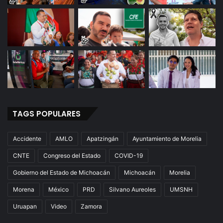
TAGS POPULARES
Accidente
AMLO
Apatzingán
Ayuntamiento de Morelia
CNTE
Congreso del Estado
COVID-19
Gobierno del Estado de Michoacán
Michoacán
Morelia
Morena
México
PRD
Silvano Aureoles
UMSNH
Uruapan
Video
Zamora