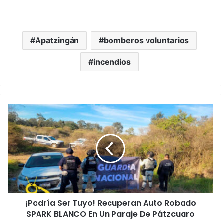
Apatzingán
bomberos voluntarios
incendios
¡Podría
Ser
Tuyo!
Recuperan
Auto
Robado
SPARK
BLANCO
En
¡Podría Ser Tuyo! Recuperan Auto Robado
Un
Paraje
SPARK BLANCO En Un Paraje De Pátzcuaro