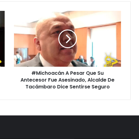
#Michoacán
A
Pesar
Que
Su
Antecesor
Fue
Asesinado,
Alcalde
#Michoacán A Pesar Que Su
De
Tacámbaro
Antecesor Fue Asesinado, Alcalde De
Dice
Tacámbaro Dice Sentirse Seguro
Sentirse
Seguro