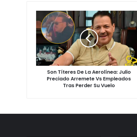
Son
Títeres
De
La
Aerolínea:
Julio
Preciado
Arremete
Vs
Son Títeres De La Aerolínea: Julio
Empleados
Tras
Preciado Arremete Vs Empleados
Perder
Tras Perder Su Vuelo
Su
Vuelo