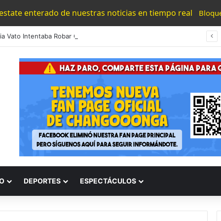
 estate enterado de nuestras noticias en tiempo real
Bloqu
ia Vato Intentaba Robar Cable, Cae De La Azotea Y Muere
O
DEPORTES
ESPECTÁCULOS