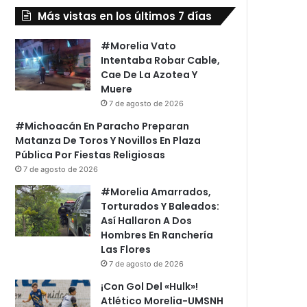
Más vistas en los últimos 7 días
#Morelia Vato
Intentaba Robar Cable,
Cae De La Azotea Y
Muere
7 de agosto de 2026
#Michoacán En Paracho Preparan
Matanza De Toros Y Novillos En Plaza
Pública Por Fiestas Religiosas
7 de agosto de 2026
#Morelia Amarrados,
Torturados Y Baleados:
Así Hallaron A Dos
Hombres En Ranchería
Las Flores
7 de agosto de 2026
¡Con Gol Del «Hulk»!
Atlético Morelia-UMSNH