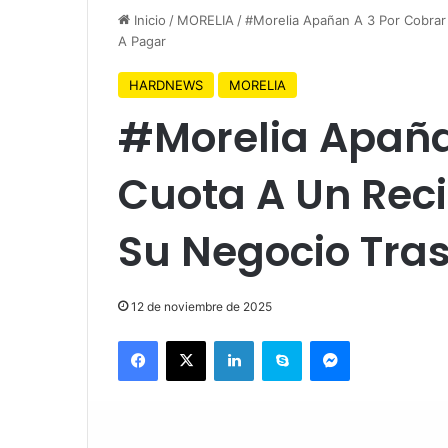
Inicio
/
MORELIA
/
#Morelia Apañan A 3 Por Cobrar
A Pagar
HARDNEWS
MORELIA
#Morelia Apaña
Cuota A Un Reci
Su Negocio Tra
12 de noviembre de 2025
Facebook
X
LinkedIn
Skype
Messenger