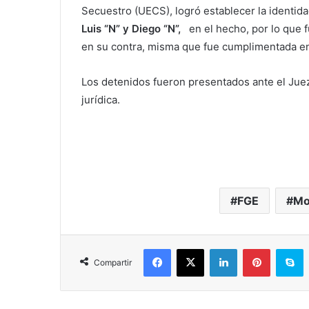
Secuestro (UECS), logró establecer la identida
Luis “N” y Diego “N”,
en el hecho, por lo que f
en su contra, misma que fue cumplimentada en
Los detenidos fueron presentados ante el Juez
jurídica.
FGE
Mo
Facebook
X
LinkedIn
Pinterest
S
Compartir