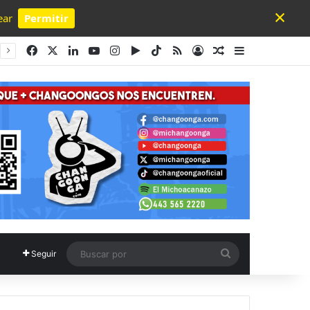
×
ear
Permitir
Powered by SendPulse
Facebook
X
LinkedIn
YouTube
Instagram
Google Play
TikTok
RSS
Acceso
Publicación al a
Barra lateral
Buscar
Seguir
por