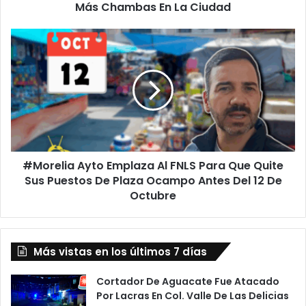
Más Chambas En La Ciudad
#Morelia
Ayto
Emplaza
Al
FNLS
Para
Que
Quite
Sus
#Morelia Ayto Emplaza Al FNLS Para Que Quite
Puestos
De
Sus Puestos De Plaza Ocampo Antes Del 12 De
Plaza
Octubre
Ocampo
Antes
Del
12
Más vistas en los últimos 7 días
De
Octubre
Cortador De Aguacate Fue Atacado
Por Lacras En Col. Valle De Las Delicias