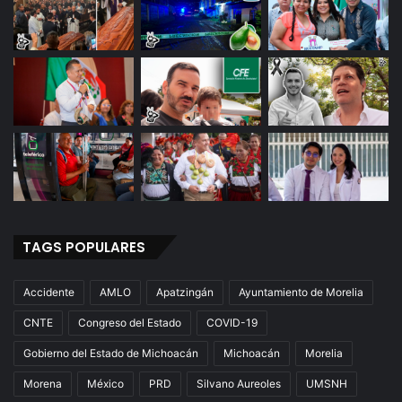
TAGS POPULARES
Accidente
AMLO
Apatzingán
Ayuntamiento de Morelia
CNTE
Congreso del Estado
COVID-19
Gobierno del Estado de Michoacán
Michoacán
Morelia
Morena
México
PRD
Silvano Aureoles
UMSNH