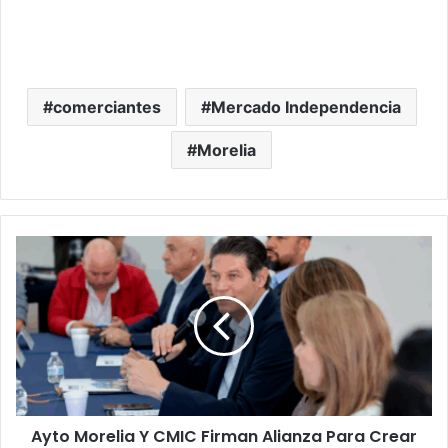
comerciantes
Mercado Independencia
Morelia
Ayto
Morelia
Y
CMIC
Firman
Alianza
Para
Crear
Más
Ayto Morelia Y CMIC Firman Alianza Para Crear
Chambas En La Ciudad