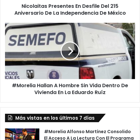
Nicolaitas Presentes En Desfile Del 215
Independencia
De
Aniversario De La Independencia De México
México
#Morelia
Hallan
A
Hombre
Sin
Vida
Dentro
De
Vivienda
#Morelia Hallan A Hombre Sin Vida Dentro De
En
La
Vivienda En La Eduardo Ruíz
Eduardo
Ruíz
Más vistas en los últimos 7 días
#Morelia Alfonso Martínez Consolido
El Acceso A La Lectura Con El Programa