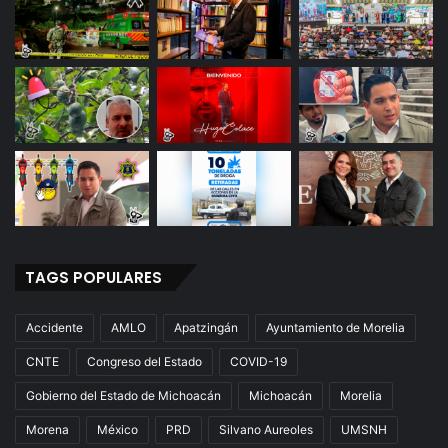
TAGS POPULARES
Accidente
AMLO
Apatzingán
Ayuntamiento de Morelia
CNTE
Congreso del Estado
COVID-19
Gobierno del Estado de Michoacán
Michoacán
Morelia
Morena
México
PRD
Silvano Aureoles
UMSNH