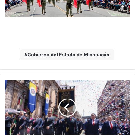
Gobierno del Estado de Michoacán
Nicolaitas
Presentes
En
Desfile
Del
215
Aniversario
De
La