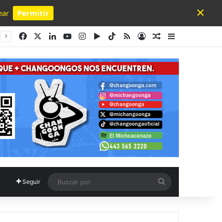
×
ear
Permitir
Powered by SendPulse
Facebook
X
LinkedIn
YouTube
Instagram
Google Play
TikTok
RSS
Acceso
Publicación al a
Barra lateral
Buscar
Seguir
por