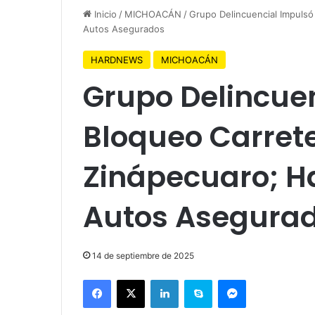
Inicio
/
MICHOACÁN
/
Grupo Delincuencial Impulsó
Autos Asegurados
HARDNEWS
MICHOACÁN
Grupo Delincue
Bloqueo Carrete
Zinápecuaro; Ha
Autos Asegura
14 de septiembre de 2025
Facebook
X
LinkedIn
Skype
Messenger