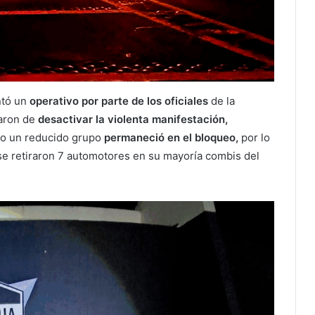
ntó un
operativo por parte de los oficiales
de la
taron de
desactivar la violenta manifestación,
ro un reducido grupo
permaneció en el bloqueo,
por lo
 se retiraron 7 automotores en su mayoría combis del