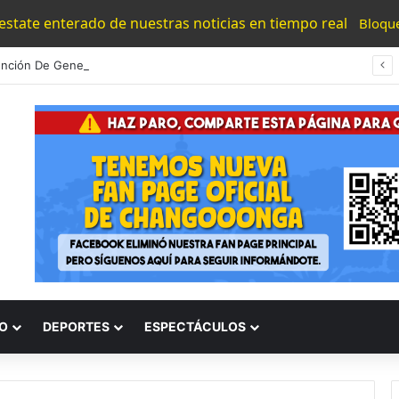
 estate enterado de nuestras noticias en tiempo real
Bloqu
Detención De Generadores De Violencia Refuerza La Estrategia Estatal Contra La Extorsión: SSP
O
DEPORTES
ESPECTÁCULOS