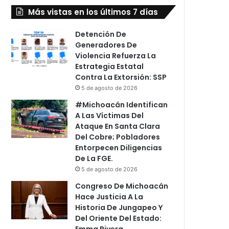
Más vistas en los últimos 7 días
Detención De
Generadores De
Violencia Refuerza La
Estrategia Estatal
Contra La Extorsión: SSP
5 de agosto de 2026
#Michoacán Identifican
A Las Víctimas Del
Ataque En Santa Clara
Del Cobre; Pobladores
Entorpecen Diligencias
De La FGE.
5 de agosto de 2026
Congreso De Michoacán
Hace Justicia A La
Historia De Jungapeo Y
Del Oriente Del Estado:
Emma Rivera.