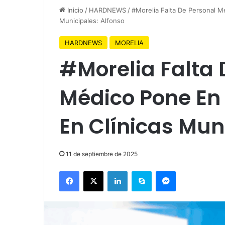
Inicio
/
HARDNEWS
/
#Morelia Falta De Personal M
Municipales: Alfonso
HARDNEWS
MORELIA
#Morelia Falta 
Médico Pone En
En Clínicas Mun
11 de septiembre de 2025
Facebook
X
LinkedIn
Skype
Messenger