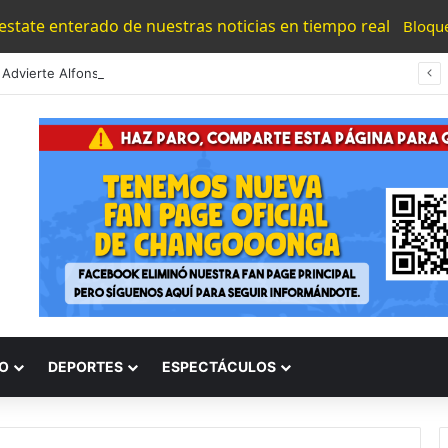
 estate enterado de nuestras noticias en tiempo real
Bloqu
Morelia Advierte Alfonso: No Se Tolerarán Bloqueos De Taxistas, «Solo Buscan Privilegios»
O
DEPORTES
ESPECTÁCULOS