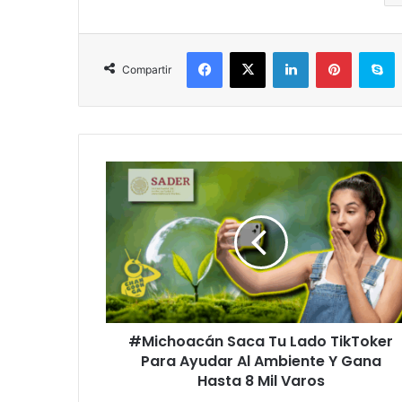
Facebook
X
LinkedIn
Pinterest
S
Compartir
#Michoacán
Saca
Tu
Lado
TikToker
Para
Ayudar
Al
Ambiente
#Michoacán Saca Tu Lado TikToker
Y
Gana
Para Ayudar Al Ambiente Y Gana
Hasta
Hasta 8 Mil Varos
8