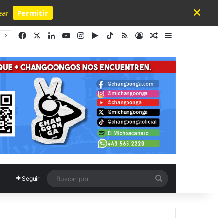
×
ear
Permitir
Powered by SendPulse
Facebook
X
LinkedIn
YouTube
Instagram
Google Play
TikTok
RSS
Acceso
Publicación al a
Barra lateral
Buscar
Seguir
por