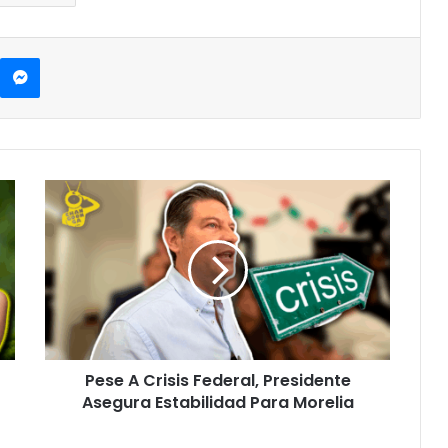
kype
Messenger
Pese
A
Crisis
Federal,
Presidente
Asegura
Estabilidad
Para
Morelia
Pese A Crisis Federal, Presidente
Asegura Estabilidad Para Morelia