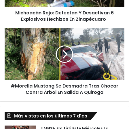
En
Michoacán Rojo: Detectan Y Desactivan 6
Zinapécuaro
Explosivos Hechizos En Zinapécuaro
#Morelia
Mustang
Se
Desmadra
Tras
Chocar
Contra
Árbol
En
#Morelia Mustang Se Desmadra Tras Chocar
Salida
A
Contra Árbol En Salida A Quiroga
Quiroga
Más vistas en los últimos 7 días
UMNSH Emitirá Este Miércoles La