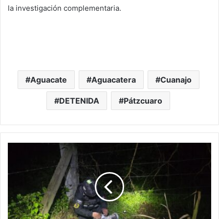
la investigación complementaria.
Aguacate
Aguacatera
Cuanajo
DETENIDA
Pátzcuaro
Michoacán
Rojo:
Detectan
Y
Desactivan
6
Explosivos
Hechizos