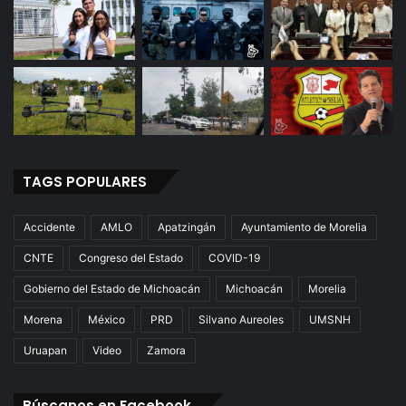
TAGS POPULARES
Accidente
AMLO
Apatzingán
Ayuntamiento de Morelia
CNTE
Congreso del Estado
COVID-19
Gobierno del Estado de Michoacán
Michoacán
Morelia
Morena
México
PRD
Silvano Aureoles
UMSNH
Uruapan
Video
Zamora
Búscanos en Facebook