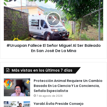
Morelia
Fallece
El
Señor
Miguel
Al
Ser
Baleado
En
#Uruapan Fallece El Señor Miguel Al Ser Baleado
San
José
En San José De La Mina
De
La
Mina
Más vistas en los últimos 7 días
Protección Animal Requiere Un Cambio
Basado En La Ciencia Y La Conciencia,
Señala Especialista
7 de agosto de 2026
Yarabí Ávila Preside Consejo