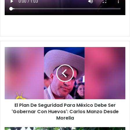
El
Plan
De
Seguridad
Para
México
Debe
Ser
'Gobernar
El Plan De Seguridad Para México Debe Ser
Con
Huevos':
'Gobernar Con Huevos': Carlos Manzo Desde
Carlos
Morelia
Manzo
Desde
#Uruapan