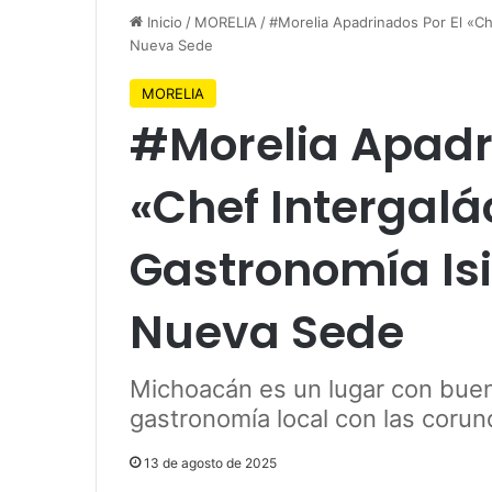
Inicio
/
MORELIA
/
#Morelia Apadrinados Por El «Che
Nueva Sede
MORELIA
#Morelia Apadri
«Chef Intergalác
Gastronomía Is
Nueva Sede
Michoacán es un lugar con buen
gastronomía local con las corun
13 de agosto de 2025