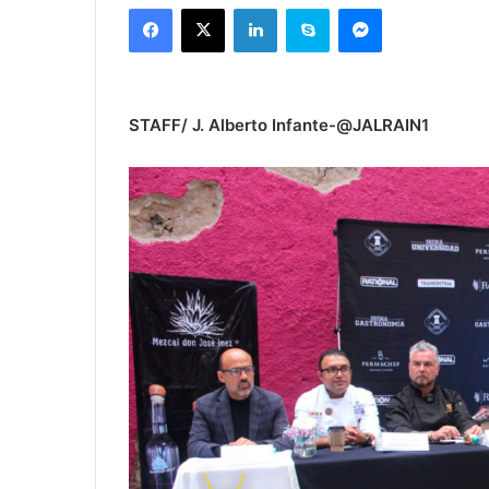
Facebook
X
LinkedIn
Skype
Messenger
STAFF/ J. Alberto Infante-@JALRAIN1