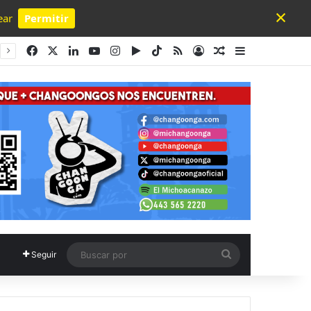
×
ear
Permitir
Powered by SendPulse
Facebook
X
LinkedIn
YouTube
Instagram
Google Play
TikTok
RSS
Acceso
Publicación al a
Barra lateral
Buscar
Seguir
por