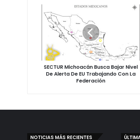
SECTUR
Michoacán
Busca
Bajar
Nivel
De
Alerta
De
EU
SECTUR Michoacán Busca Bajar Nivel
Trabajando
Con
De Alerta De EU Trabajando Con La
La
Federación
Federación
NOTICIAS MÁS RECIENTES
ÚLTIM