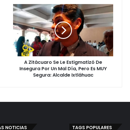
A
Zitácuaro
Se
Le
Estigmatizó
De
Insegura
Por
Un
A Zitácuaro Se Le Estigmatizó De
Mal
Día,
Insegura Por Un Mal Día, Pero Es MUY
Pero
Segura: Alcalde Ixtláhuac
Es
MUY
Segura:
Alcalde
Ixtláhuac
AS NOTICIAS
TAGS POPULARES