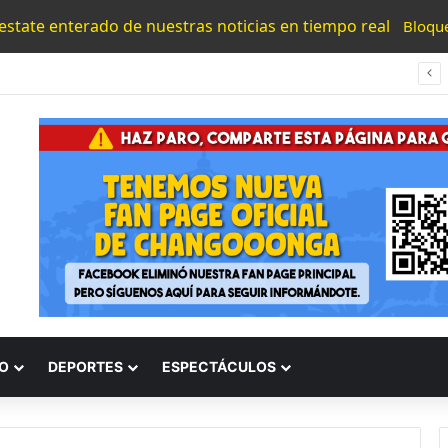
 estate enterado de nuestras noticias en tiempo real
Bloqu
UMNSH Emitirá Este Miércoles La Tercera Convocatoria De Nuevo Ingreso.
O
DEPORTES
ESPECTÁCULOS