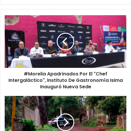
#Morelia
Apadrinados
Por
El
"Chef
Intergaláctico",
Instituto
De
Gastronomía
#Morelia Apadrinados Por El "Chef
Isima
Inauguró
Intergaláctico", Instituto De Gastronomía Isima
Nueva
Inauguró Nueva Sede
Sede
#Michoacán
Hallan
Cadáver
Colgado
De
Un