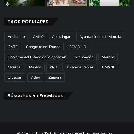
TAGS POPULARES
Accidente
AMLO
Apatzingán
Ayuntamiento de Morelia
CNTE
Congreso del Estado
COVID-19
Gobierno del Estado de Michoacán
Michoacán
Morelia
Morena
México
PRD
Silvano Aureoles
UMSNH
Uruapan
Video
Zamora
Búscanos en Facebook
© Copyright 2026. Todos los derechos reservados