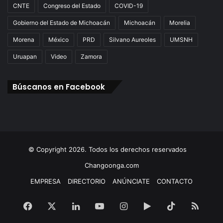
CNTE
Congreso del Estado
COVID-19
Gobierno del Estado de Michoacán
Michoacán
Morelia
Morena
México
PRD
Silvano Aureoles
UMSNH
Uruapan
Video
Zamora
Búscanos en Facebook
© Copyright 2026. Todos los derechos reservados
Changoonga.com
EMPRESA
DIRECTORIO
ANÚNCIATE
CONTACTO
Facebook
X
LinkedIn
YouTube
Instagram
Google
TikTok
RSS