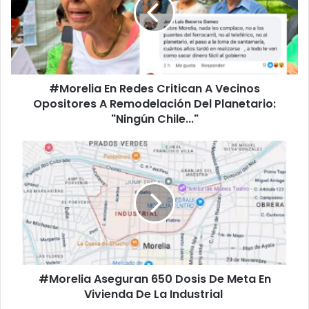
Critican
A
Vecinos
Opositores
A
Remodelación
#Morelia En Redes Critican A Vecinos
Del
Planetario:
Opositores A Remodelación Del Planetario:
"Ningún
"Ningún Chile..."
Chile..."
#Morelia
Aseguran
650
Dosis
De
Meta
En
Vivienda
De
#Morelia Aseguran 650 Dosis De Meta En
La
Industrial
Vivienda De La Industrial