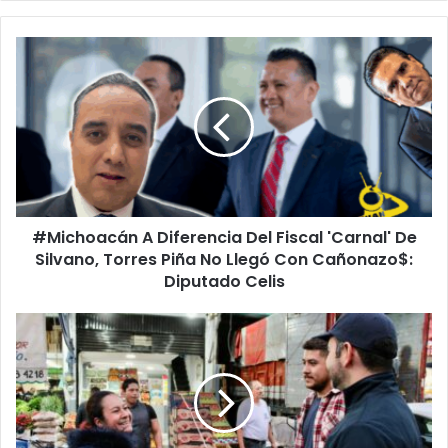
#Michoacán
A
Diferencia
Del
Fiscal
'Carnal'
De
Silvano,
Torres
#Michoacán A Diferencia Del Fiscal 'Carnal' De
Piña
No
Silvano, Torres Piña No Llegó Con Cañonazo$:
Llegó
Diputado Celis
Con
Cañonazo$:
Ayto
Diputado
Morelia
Celis
Realiza
Operativo
En
El