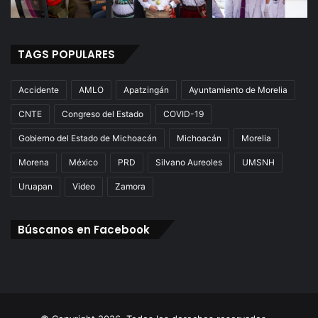
TAGS POPULARES
Accidente
AMLO
Apatzingán
Ayuntamiento de Morelia
CNTE
Congreso del Estado
COVID-19
Gobierno del Estado de Michoacán
Michoacán
Morelia
Morena
México
PRD
Silvano Aureoles
UMSNH
Uruapan
Video
Zamora
Búscanos en Facebook