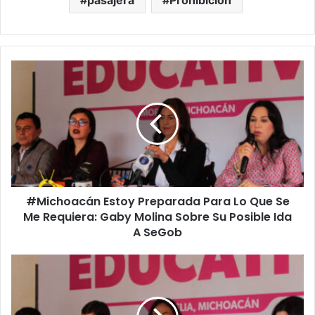
#Michoacán
Estoy
Preparada
Para
Lo
Que
Se
Me
Requiera:
#Michoacán Estoy Preparada Para Lo Que Se
Gaby
Molina
Me Requiera: Gaby Molina Sobre Su Posible Ida
Sobre
A SeGob
Su
Posible
Por
Ida
Baja
A
Natalidad
SeGob
Michoacán