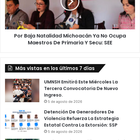
Ya
No
Ocupa
Maestros
De
Por Baja Natalidad Michoacán Ya No Ocupa
Primaria
Y
Maestros De Primaria Y Secu: SEE
Secu:
SEE
Más vistas en los últimos 7 días
UMNSH Emitirá Este Miércoles La
Tercera Convocatoria De Nuevo
Ingreso.
5 de agosto de 2026
Detención De Generadores De
Violencia Refuerza La Estrategia
Estatal Contra La Extorsión: SSP
5 de agosto de 2026