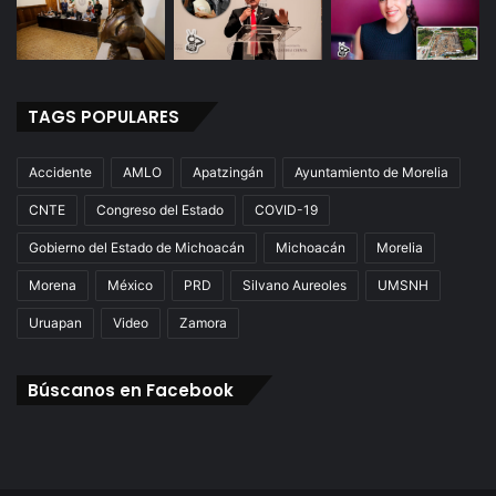
TAGS POPULARES
Accidente
AMLO
Apatzingán
Ayuntamiento de Morelia
CNTE
Congreso del Estado
COVID-19
Gobierno del Estado de Michoacán
Michoacán
Morelia
Morena
México
PRD
Silvano Aureoles
UMSNH
Uruapan
Video
Zamora
Búscanos en Facebook