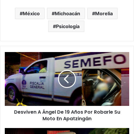
México
Michoacán
Morelia
Psicología
Desviven
A
Ángel
De
19
Años
Por
Robarle
Su
Desviven A Ángel De 19 Años Por Robarle Su
Moto
En
Moto En Apatzingán
Apatzingán
#Michoacán