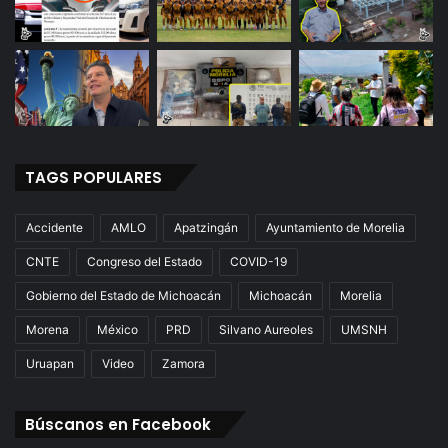
TAGS POPULARES
Accidente
AMLO
Apatzingán
Ayuntamiento de Morelia
CNTE
Congreso del Estado
COVID-19
Gobierno del Estado de Michoacán
Michoacán
Morelia
Morena
México
PRD
Silvano Aureoles
UMSNH
Uruapan
Video
Zamora
Búscanos en Facebook