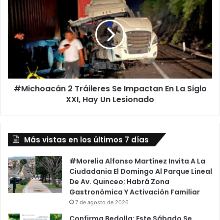
2
Tráileres
Se
Impactan
En
La
Siglo
XXI,
#Michoacán 2 Tráileres Se Impactan En La Siglo
Hay
Un
XXI, Hay Un Lesionado
Lesionado
Más vistas en los últimos 7 días
#Morelia Alfonso Martínez Invita A La
Ciudadania El Domingo Al Parque Lineal
De Av. Quinceo; Habrá Zona
Gastronómica Y Activación Familiar
7 de agosto de 2026
Confirma Bedolla: Este Sábado Se