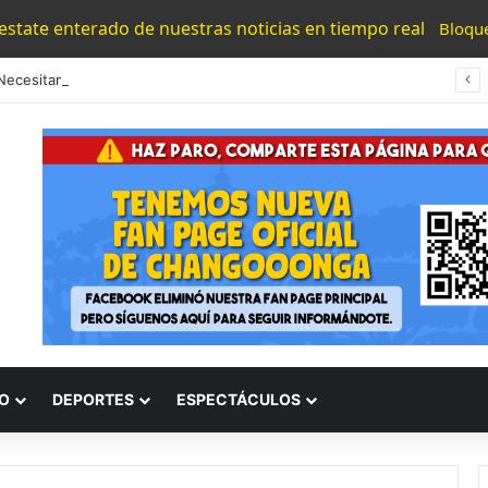
 estate enterado de nuestras noticias en tiempo real
Bloqu
“Los Necesitamos”: Atlético Morelia Agradece Respaldo De Su Afición En Encuentro Ante Cancún Fc
O
DEPORTES
ESPECTÁCULOS