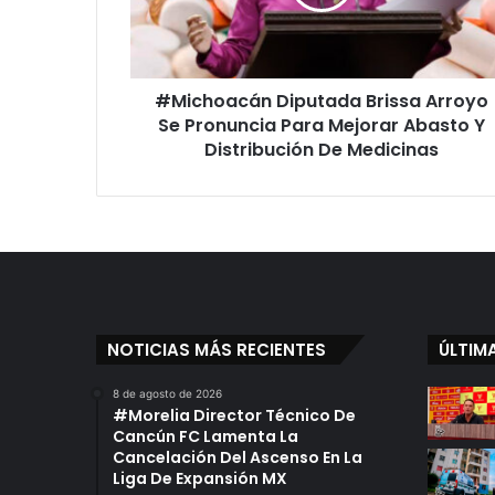
Pronuncia
Para
Mejorar
Abasto
#Michoacán Diputada Brissa Arroyo
Y
Distribución
Se Pronuncia Para Mejorar Abasto Y
De
Distribución De Medicinas
Medicinas
NOTICIAS MÁS RECIENTES
ÚLTIM
8 de agosto de 2026
#Morelia Director Técnico De
Cancún FC Lamenta La
Cancelación Del Ascenso En La
Liga De Expansión MX