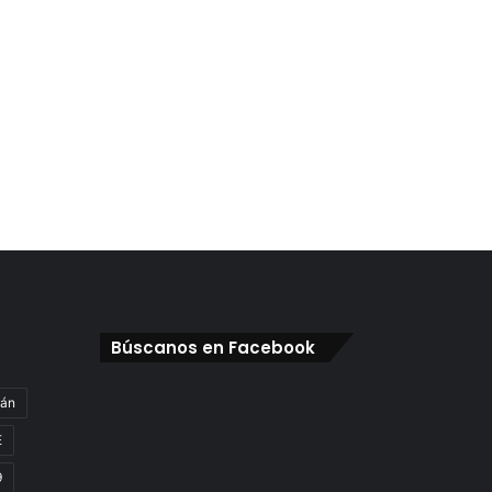
Búscanos en Facebook
gán
E
9