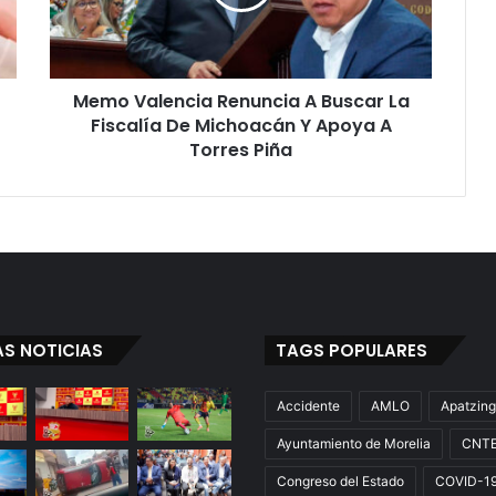
La
Fiscalía
De
Michoacán
Memo Valencia Renuncia A Buscar La
Y
Apoya
Fiscalía De Michoacán Y Apoya A
A
Torres Piña
Torres
Piña
AS NOTICIAS
TAGS POPULARES
Accidente
AMLO
Apatzin
Ayuntamiento de Morelia
CNT
Congreso del Estado
COVID-1