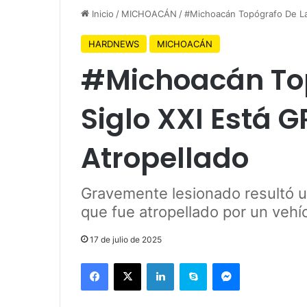
Inicio
/
MICHOACÁN
/
#Michoacán Topógrafo De La 
HARDNEWS
MICHOACÁN
#Michoacán Top
Siglo XXI Está G
Atropellado
Gravemente lesionado resultó un
que fue atropellado por un vehí
17 de julio de 2025
Facebook
X
LinkedIn
Skype
Messenger