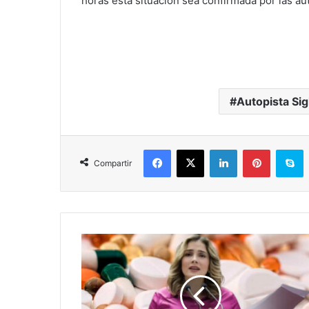
horas esta situación sea confirmada por las au
Autopista Sig
Facebook
X
LinkedIn
Pinterest
S
Compartir
#Michoacán
Diputada
Brissa
Arroyo
Se