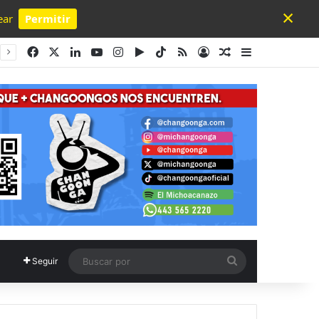
×
ear
Permitir
Powered by SendPulse
Facebook
X
LinkedIn
YouTube
Instagram
Google Play
TikTok
RSS
Acceso
Publicación al a
Barra lateral
Buscar
Seguir
por